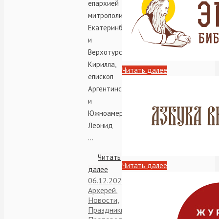
епархией
митрополита
Екатеринбургского
и
Верхотурского
Кирилла,
Читать далее
епископ
Аргентинский
и
Южноамериканский
Леонид
…
Читать
Читать далее
далее
06.12.2020
Obispo
,
Архерей
,
Новости
,
Праздники
,