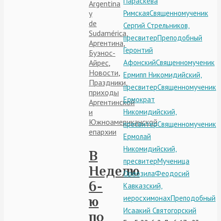
Параскева
Argentina
y
Римская
Священномученик
de
Сергий Стрельников,
Sudamérica
,
пресвитер
Преподобный
Аргентина
,
Геронтий
Буэнос-
Айрес
,
Афонский
Священномученик
Новости
,
Ермипп Никомидийский,
Праздники
,
пресвитер
Священномученик
приходы
Ермократ
Аргентинской
и
Никомидийский,
Южноамериканской
пресвитер
Священномученик
епархии
Ермолай
Никомидийский,
В
пресвитер
Мученица
Неделю
Ореозила
Феодосий
6-
Кавказский,
иеросхимонах
Преподобный
ю
Исаакий Святогорский
по