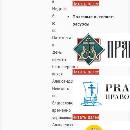
в
Читать далее
Неделю
6-
Полезные интернет-
ю
ресурсы:
по
Пятидесятнице,
в
день
памяти
благоверного
Читать далее
князя
Александра
Невского,
по
благословению
временно
Читать далее
управляющего
Алапаевской