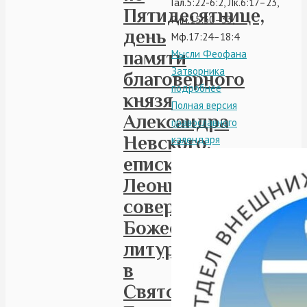
Гал.5:22-6:2, Лк.6:17–23,
Пятидесятнице,
Рим.15:30–33,
день
Мф.17:24–18:4
памяти
Мысли Феофана
Затворника
благоверного
подробнее
князя
Полная версия
Александра
православного
Невского,
календаря
епископ
Леонид
совершил
Божественную
литургию
в
Свято-