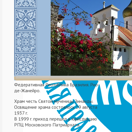
Вечером,
6
декабря,
Федеративная Республика Бразилия. Рио-
накануне
де-Жанейро.
дня
Храм честь Святой мученицы Зинаиды.
празднования
Освящение храма состоялось 29 августа
в
1937 г.
В 1999 г. приход перешел в юрисдикцию
честь
РПЦ Московского Патриархата.
вмц.