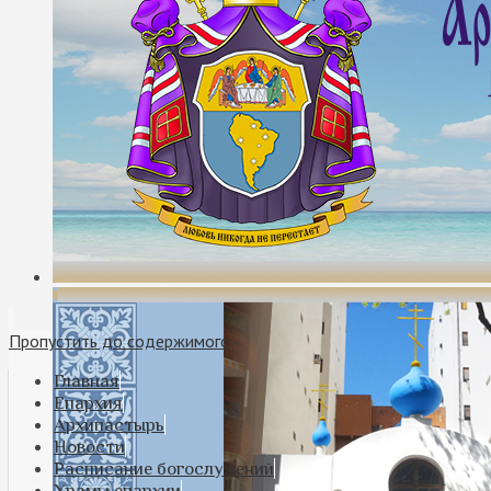
Пропустить до содержимого
Главная
Епархия
Архипастырь
Новости
Расписание богослужений
Храмы епархии