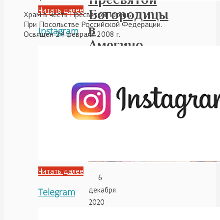
Читать далее
Богородицы
Храм в честь Пресвятой Троицы.
При Посольстве Российской Федерации.
в
Instagram
Освящён 24 февраля 2008 г.
Амегино
(Аргентина)
Читать далее
6
декабря
Telegram
2020
года,