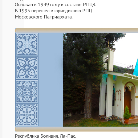
всенощное
Основан в 1949 году в составе РПЦЗ.
В 1995 перешёл в юрисдикцию РПЦ
бдение
Московского Патриархата.
в
…
Читать
далее
06.12.2020
Архерей
,
Новости
,
Праздники
Литургия
в
приходе
Введения
во
Храм
Республика Боливия. Ла-Пас.
Пресвятой