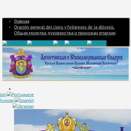
Главная
Oración general del clero y feligreses de la diócesis.
Общая молитва духовенства и прихожан епархии