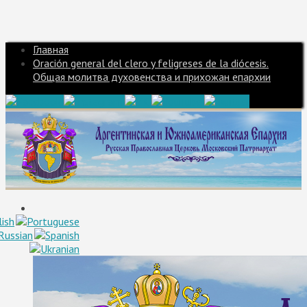
Главная
Oración general del clero y feligreses de la diócesis.
Общая молитва духовенства и прихожан епархии