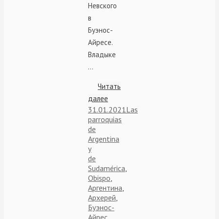
Невского
в
Буэнос-
Айресе.
Владыке
…
Читать
далее
31.01.2021
Las
parroquias
de
Argentina
y
de
Sudamérica
,
Obispo
,
Аргентина
,
Архерей
,
Буэнос-
Айрес
,