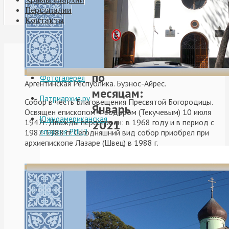
Персоналии
Контакты
Видео
Архивы
по
Фотогалерея
Аргентинская Республика. Буэнос-Айрес.
месяцам:
Патриархия.ру
Собор в честь Благовещения Пресвятой Богородицы.
Январь
Освящен епископом Феодором (Текучевым) 10 июля
Южноамериканская
2021
1947г. Дважды перестроен: в 1968 году и в период с
епархия РПЦЗ
1987-1988 гг. Сегодняшний вид собор приобрел при
архиепископе Лазаре (Швец) в 1988 г.
Поздравление
епископа
Аргентинского
и
Южноамериканског