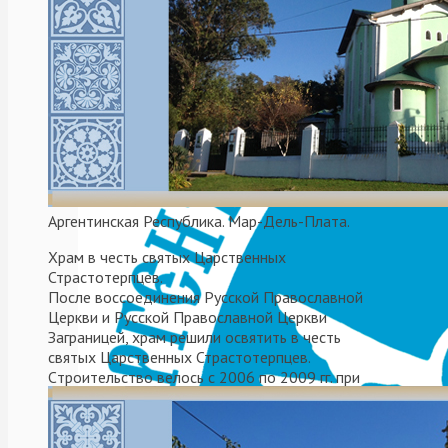
Леонида
Святейшему
Патриарху
Кириллу
с
годовщиной
интронизации
Аргентинская Республика. Мар-Дель-Плата.
Храм в честь святых Царственных
Страстотерпцев.
После воссоединения Русской Православной
Церкви и Русской Православной Церкви
Заграницей, храм решили освятить в честь
святых Царственных Страстотерпцев.
Cтроительствo велось с 2006 по 2009 гг. при
митрополите Платоне (Удовенко).