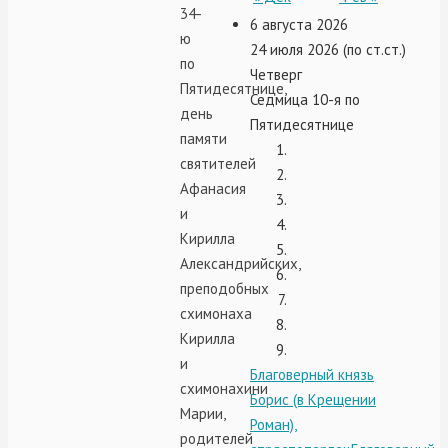
34-
6 августа 2026
ю
24 июля 2026 (по ст.ст.)
по
Четверг
Пятидесятнице,
Седмица 10-я по
день
Пятидесятнице
памяти
святителей
Афанасия
и
Кирилла
Александрийских,
преподобных
схимонаха
Кирилла
и
Благоверный князь
схимонахини
Борис (в Крещении
Марии,
Роман),
родителей