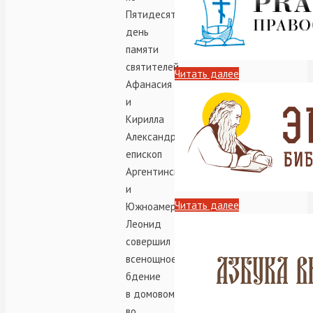
Пятидесятнице,
день
памяти
святителей
Читать далее
Афанасия
и
Кирилла
Александрийских,
епископ
Аргентинский
и
Читать далее
Южноамериканский
Леонид
совершил
всенощное
бдение
в домовом храме
во