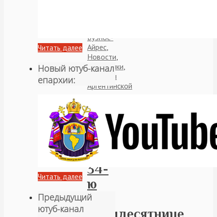
Sudamérica
,
Аргентина
,
Архерей
,
Буэнос-
Айрес
,
Читать далее
Новости
,
Праздники
,
Новый ютуб-канал
приходы
епархии:
Аргентинской
и
Южноамериканской
епархии
В
Неделю
34-
Читать далее
ю
по
Предыдущий
ютуб-канал
Пятидесятнице