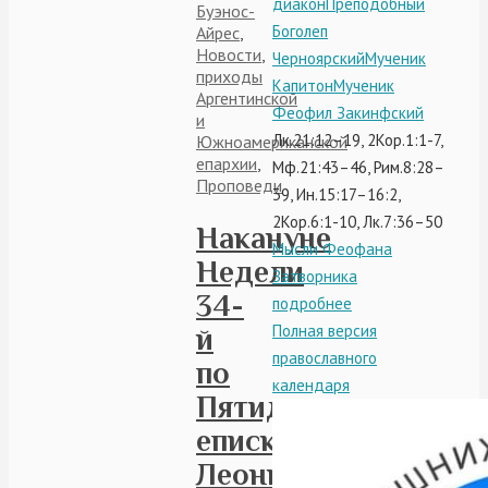
диакон
Преподобный
Буэнос-
Боголеп
Айрес
,
Новости
,
Черноярский
Мученик
приходы
Капитон
Мученик
Аргентинской
Феофил Закинфский
и
Лк.21:12–19, 2Кор.1:1-7,
Южноамериканской
епархии
,
Мф.21:43–46, Рим.8:28–
Проповеди
39, Ин.15:17–16:2,
2Кор.6:1-10, Лк.7:36–50
Накануне
Мысли Феофана
Недели
Затворника
34-
подробнее
Полная версия
й
православного
по
календаря
Пятидесятнице
епископ
Леонид