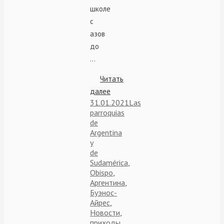
школе
с
азов
до
…
Читать
далее
31.01.2021
Las
parroquias
de
Argentina
y
de
Sudamérica
,
Obispo
,
Аргентина
,
Буэнос-
Айрес
,
Новости
,
приходы