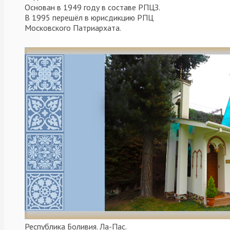
Основан в 1949 году в составе РПЦЗ.
Накнуне
В 1995 перешёл в юрисдикцию РПЦ
дня
Московского Патриархата.
памяти
преподобного
Макария
Великого
в
храме
святого
благоверного
князя
Александра
Невского
в
Республика Боливия. Ла-Пас.