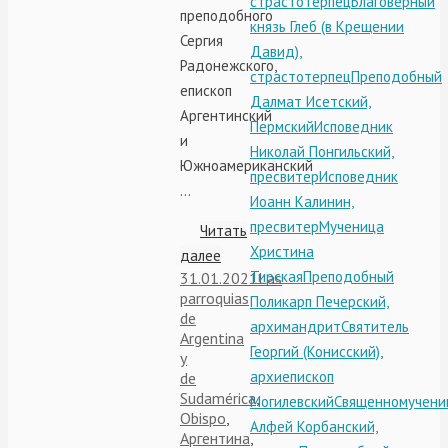
страстотерпец
Благоверный
преподобного
князь Глеб (в Крещении
Сергия
Давид),
Радонежского,
страстотерпец
Преподобный
епископ
Далмат Исетский,
Аргентинский
Пермский
Исповедник
и
Николай Понгильский,
Южноамериканский
пресвитер
Исповедник
…
Иоанн Калинин,
пресвитер
Мученица
Читать
Христина
далее
Тирская
Преподобный
31.01.2021
Las
parroquias
Поликарп Печерский,
de
архимандрит
Святитель
Argentina
Георгий (Конисский),
y
архиепископ
de
Sudamérica
,
Могилевский
Священномучени
Obispo
,
Алфей Корбанский,
Аргентина
,