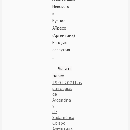
Невского
в
Буэнос-
Айресе
(Аргентина).
Владыке
сослужил
…
Читать
далее
29.01.2021
Las
parroquias
de
Argentina
y
de
Sudamérica
,
Obispo
,
Аргентина
,