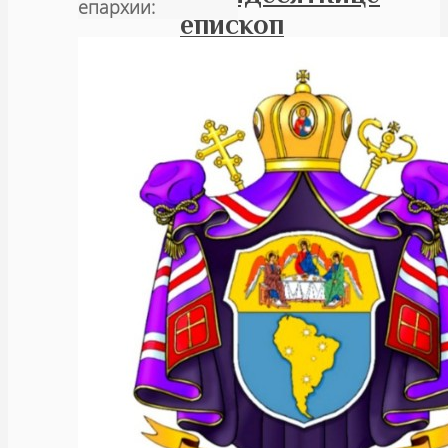
епархии:
епископ
Леонид
совершил
Божественную
литургию
в
домовом
храме
благоверного
князя
Александра
Невского
в
Буэнос-