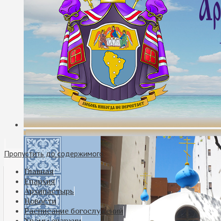
Пропустить до содержимого
Главная
Епархия
Архипастырь
Новости
Расписание богослужений
Храмы епархии