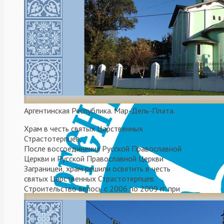
регионального
этапа
международного
конкурса
«Красота
Божьего
мира»
Аргентинская Республика. Мар-Дель-Плата.
Храм в честь святых Царственных
Страстотерпцев.
После воссоединения Русской Православной
Церкви и Русской Православной Церкви
Заграницей, храм решили освятить в честь
святых Царственных Страстотерпцев.
Cтроительствo велось с 2006 по 2009 гг. при
митрополите Платоне (Удовенко).