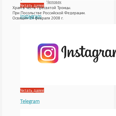
Человек
Читать далее
Храм в честь Пресвятой Троицы.
При Посольстве Российской Федерации.
Instagram
Освящён 24 февраля 2008 г.
Читать далее
Telegram