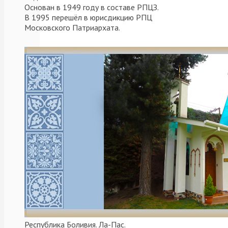
Основан в 1949 году в составе РПЦЗ.
parroquias
В 1995 перешёл в юрисдикцию РПЦ
de
Московского Патриархата.
Argentina
y
de
Sudamérica
,
Аргентина
,
Буэнос-
Айрес
,
Епархия
,
Митрополит
,
Молодежь
,
Новости
,
Общество
,
приходы
Аргентинской
и
Южноамериканской
епархии
,
Рождественские
чтения
,
Церковь
,
Республика Боливия. Ла-Пас.