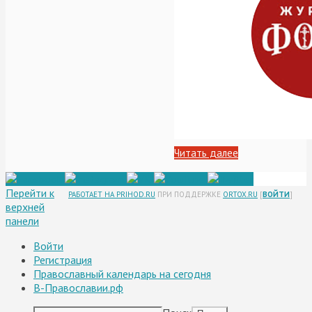
Читать далее
Перейти к
РАБОТАЕТ НА PRIHOD.RU
ПРИ ПОДДЕРЖКЕ
ORTOX.RU
[
ВОЙТИ
]
верхней
панели
Войти
Регистрация
Православный календарь на сегодня
В-Православии.рф