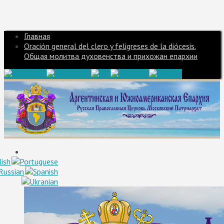
Главная
Oración general del clero y feligreses de la diócesis.
Общая молитва духовенства и прихожан епархии