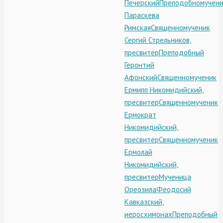
Печерский
Преподобномучен
Параскева
Римская
Священномученик
Сергий Стрельников,
пресвитер
Преподобный
Геронтий
Афонский
Священномученик
Ермипп Никомидийский,
пресвитер
Священномученик
Ермократ
Никомидийский,
пресвитер
Священномученик
Ермолай
Никомидийский,
пресвитер
Мученица
Ореозила
Феодосий
Кавказский,
иеросхимонах
Преподобный