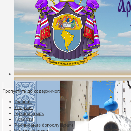
Пропустить до содержимого
Главная
Епархия
Архипастырь
Новости
Расписание богослужений
Храмы епархии