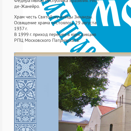
Федеративная Республика Бразилия. Рио-
миссия за ру
де-Жанейро.
Храм честь Святой мученицы Зинаиды.
Освящение храма состоялось 29 августа
1937 г.
В 1999 г. приход перешел в юрисдикцию
РПЦ Московского Патриархата.
El día 28 de enero, de 
transmisión online a través
Читать далее
24.01.2019
El Metropolita
Праздник Бог
Читать далее