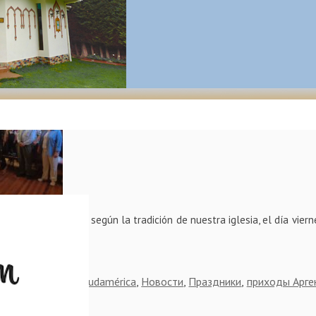
вление 2019 г. в приходе Св. Ни
антьяго, Чили
 Epifanía se celebró según la tradición de nuestra iglesia, el día vierne
o 19 la Divina …
 de Argentina y de Sudamérica
,
Новости
,
Праздники
,
приходы Арге
хии
,
Чили