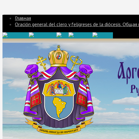
Главная
Oración general del clero y feligreses de la diócesis. Об