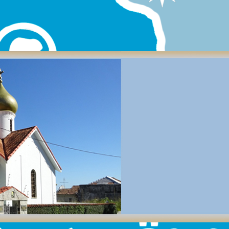
el Padre Bartolomé celebró la Víspera de la Fiesta en la Comununid
al Oficio de Bendición del Agua. El …
 de Argentina y de Sudamérica
,
Аргентина
,
Праздники
,
приходы Ар
рхии
nline a través de la página de Fa
ita Ignacio de la sesión «La M
l extranjero» con traducción al es
сляция работы секции «Правосл