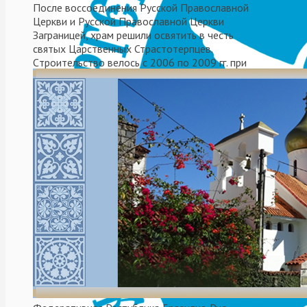
После воссоединения Русской Православной
Церкви и Русской Православной Церкви
Заграницей, храм решили освятить в честь
святых Царственных Страстотерпцев.
Cтроительствo велось с 2006 по 2009 гг. при
митрополите Платоне (Удовенко).
El Viernes 18 de Enero 
del Leeandro N. Alem junto 
Читать далее
25.01.2019
Las parroquias
и Южноамериканской епа
Transmisión o
del Metropol
Ortodoxa en e
Онлайн-тран