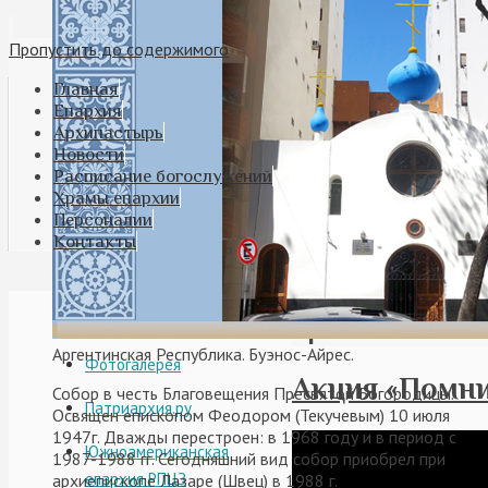
Пропустить до содержимого
Главная
Епархия
Архипастырь
Новости
Расписание богослужений
Храмы епархии
Персоналии
Контакты
Видео
Архивы по меся
Аргентинская Республика. Буэнос-Айрес.
Фотогалерея
Акция «Помни
Собор в честь Благовещения Пресвятой Богородицы.
Патриархия.ру
Освящен епископом Феодором (Текучевым) 10 июля
1947г. Дважды перестроен: в 1968 году и в период с
Южноамериканская
1987-1988 гг. Сегодняшний вид собор приобрел при
епархия РПЦЗ
архиепископе Лазаре (Швец) в 1988 г.