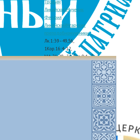
Трофим
Ликийский
Мученик
Феофил
Ликийский
Мгарские
преподобномученики
Лк.1:39–49,56,
1Кор.16:4-12,
Мф.21:28–32, Евр.9:1–7,
Лк.10:38–42,11:27–28
Мысли Феофана
Затворника
e Moscú, la
подробнее
Полная версия
православного
календаря