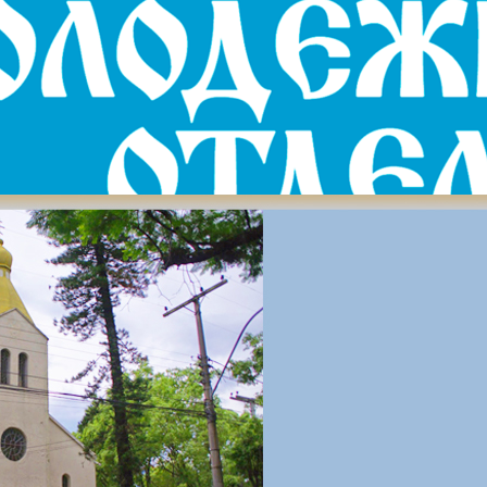
бежом» с переводом на испанский
10 a 19 horas, se realizará desde la Catedral de Cristo Salvador d
 de la página de Facebook …
,
Анонсы
,
Без рубрики
,
Митрополит
,
Рождественские чтения
оявления в Перу