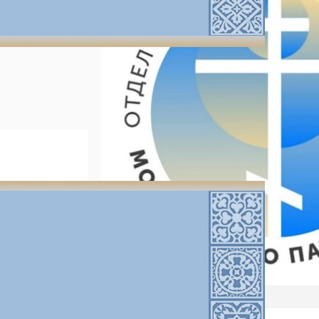
Перу), была
 освящения
тво
,
Перу
,
019 en
Читать далее
tiago,