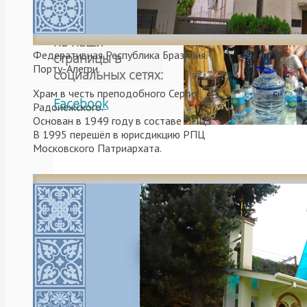
Подписывайтесь
на наши
Федеративная Республика Бразилия.
страницы в
Порту-Алегри.
социальных сетях:
Храм в честь преподобного Сергия
Facebook
Радонежского.
Основан в 1949 году в составе РПЦЗ.
В 1995 перешёл в юрисдикцию РПЦ
19 января, в праздник 
Московского Патриархата.
совершенна Божественная
воды. Вечером того же дня
Читать далее
24.01.2019
Las parroquia
Праздники
,
приходы Арге
Celebración de
la parroquia d