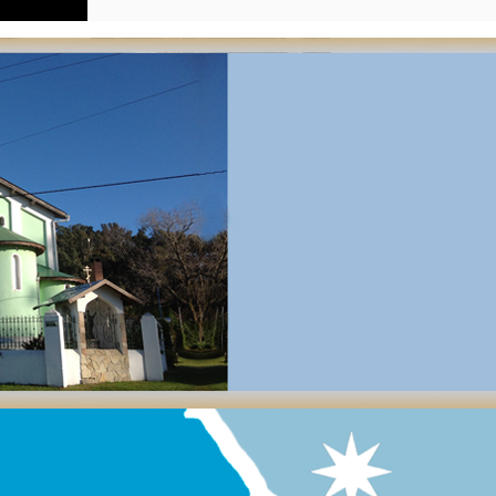
ания 75-летия полного освобождения Ленинграда от фашистской
кая общественная организация «Офицеры России» (отд. Герма
ции «Драккар» и Молодежная Ассоциация МАКС при КСОРС …
ado
,
Sin categorizar
,
Без рубрики
e la Fiesta del Bautismo del Señor 
Provincia de Misiones