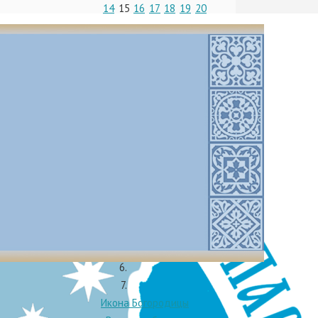
14
15
16
17
18
19
20
21
22
23
24
25
26
27
28
29
30
31
« Дек
Фев »
5 августа 2026
23 июля 2026 (по ст.ст.)
 блокады –
Среда
ния), Клуб
Седмица 10-я по
Пятидесятнице
en los
Икона Богородицы