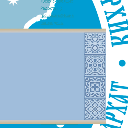
«Всех скорбящих
Радость» (с
грошиками)
Икона
Богородицы
«Почаевская»
Мученики
Трофим и Феофил
Ликийские
Священномученик
Михаил Троицкий,
ad Ortodoxa
пресвитер
Мученик
Андрей
Аргунов
Праведный
гентинской
Феодор Ушаков,
воин
Священномученик
Аполлинарий
cebook
Равеннийский,
isión
епископ
Преподобная
pañol.
Анна
Левкатская
Мученик
авная