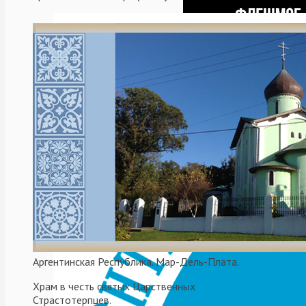
В преддверии празднов
27 января, Общероссийс
исторической реконструк
Читать далее
29.01.2019
Não categoriz
Celebración d
Templos de la 
Аргентинская Республика. Мар-Дель-Плата.
Храм в честь святых Царственных
Страстотерпцев.