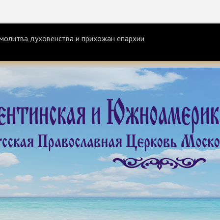
щая молитва духовенства и прихожан епархии