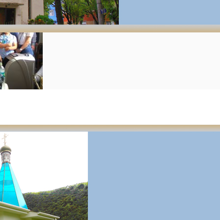
Богоявления на приходе святой Матроны московской города Лима (
 Литургия, по окончании которой, был совершен чин Великого
, …
s de Argentina y de Sudamérica
,
Без рубрики
,
Новости
,
Общес
нтинской и Южноамериканской епархии
,
Церковь
,
Человек
 la Gran Fiesta de la Epifanía año 2
e San Nicolás de Serbia Serbio, San