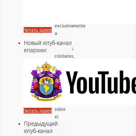
Georgievna
se
dirigió
exclusivamente
Читать далее
a
edificios
Новый ютуб-канал
religiosos
епархии:
cristianos,
templos
y
en
parte
a
monasterios. Habló
sobre
Читать далее
el
Предыдущий
sistema
ютуб-канал
de