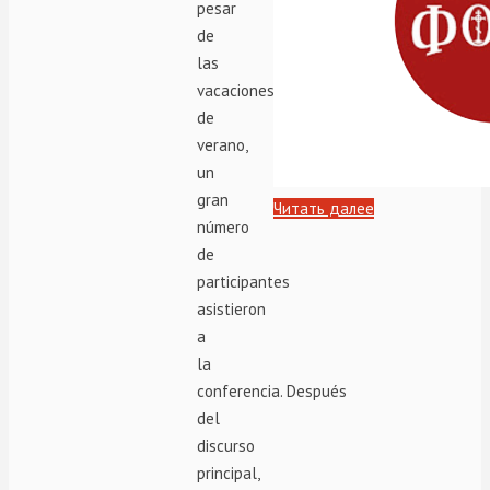
pesar
de
las
vacaciones
de
verano,
un
gran
Читать далее
número
de
participantes
asistieron
a
la
conferencia. Después
del
discurso
principal,