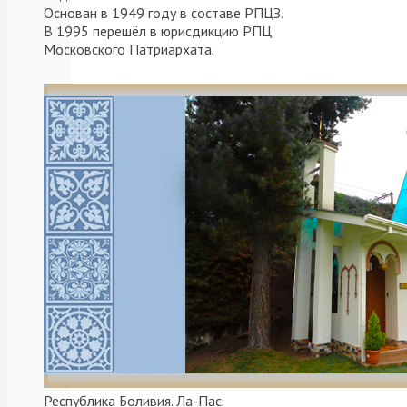
Основан в 1949 году в составе РПЦЗ.
В 1995 перешёл в юрисдикцию РПЦ
Московского Патриархата.
El
sábado
29
de
diciembre,
inmediatamente
después
de
la
Divina
Liturgia
celebrada
en
la
parroquia
de
Республика Боливия. Ла-Пас.