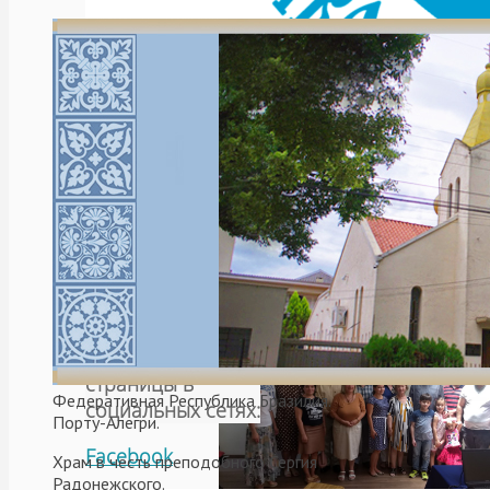
Sin
categorizar
,
Без
рубрики
,
Новости
,
Общество
,
приходы
Аргентинской
и
Южноамериканской
епархии
,
Церковь
,
Чили
Читать далее
Подписывайтесь
на наши
страницы в
Федеративная Республика Бразилия.
социальных сетях:
Порту-Алегри.
Facebook
Храм в честь преподобного Сергия
Радонежского.