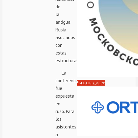
de
la
antigua
Rusia
asociados
con
estas
estructuras.
La
conferencia
Читать далее
fue
expuesta
en
ruso. Para
los
asistentes
a