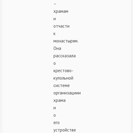
–
храмам
и
отчасти
к
монастырям.
Она
рассказала
о
крестово-
купольной
системе
организациии
храма
и
о
его
устройстве