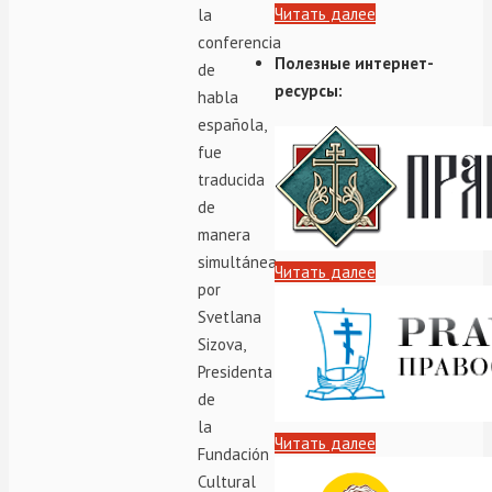
Читать далее
la
conferencia
Полезные интернет-
de
ресурсы:
habla
española,
fue
traducida
de
manera
simultánea
Читать далее
por
Svetlana
Sizova,
Presidenta
de
la
Читать далее
Fundación
Cultural