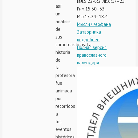
Гал.5:22-6:2, Лк.6:17–23,
así
Рим.15:30–33,
un
Мф.17:24–18:4
análisis
Мысли Феофана
de
Затворника
sus
подробнее
características. La
Полная версия
historia
православного
de
календаря
la
profesora
fue
animada
por
recorridos
a
los
eventos
históricos