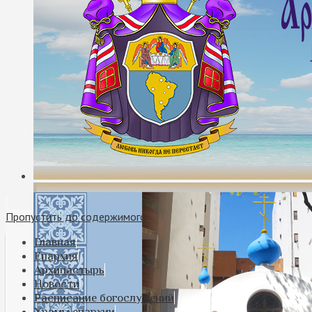
Пропустить до содержимого
Главная
Епархия
Архипастырь
Новости
Расписание богослужений
Храмы епархии