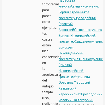
Параскева
fotografías
Римская
Священномученик
para
Сергий Стрельников,
poner
пресвитер
Преподобный
como
Геронтий
ejemplos,
Афонский
Священномученик
los
Ермипп Никомидийский,
cuales
пресвитер
Священномученик
están
Ермократ
bien
Никомидийский,
conservados
пресвитер
Священномученик
en
Ермолай
la
Никомидийский,
arquitectura
пресвитер
Мученица
del
Ореозила
Феодосий
antiguo
Кавказский,
templo
иеросхимонах
Преподобный
ruso,
Исаакий Святогорский
realizando