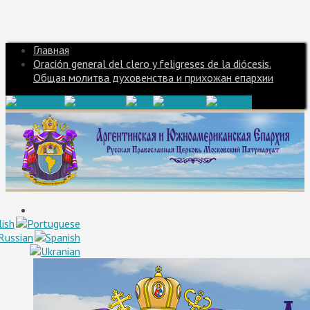
Главная
Oración general del clero y feligreses de la diócesis.
Общая молитва духовенства и прихожан епархии