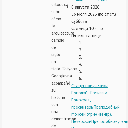
ortodoxa,
8 августа 2026
sobre
26 июля 2026 (по ст.ст.)
cómo
Суббота
la
Седмица 10-я по
arquitectura
Пятидесятнице
cambió
de
siglo
en
siglo. Tatyana
Georgievna
acompañó
Священномученики
su
Ермолай , Ермипп и
historia
Ермократ,
con
пресвитеры
Преподобный
una
Моисей Угрин (венгр),
demostración
Печерский
Преподобномучен
de