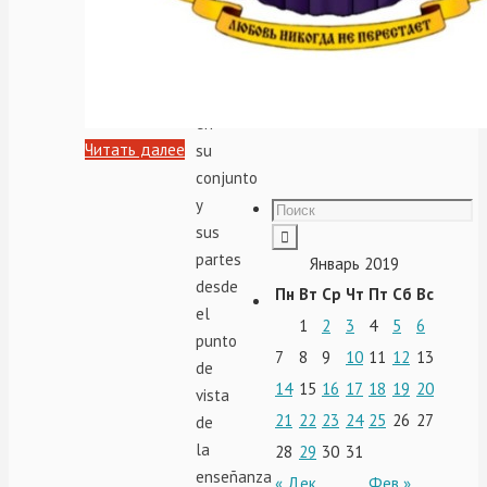
simbólico
de
la
estructura
en
Читать далее
su
conjunto
y
sus
partes
Январь 2019
desde
Пн
Вт
Ср
Чт
Пт
Сб
Вс
el
1
2
3
4
5
6
punto
7
8
9
10
11
12
13
de
14
15
16
17
18
19
20
vista
21
22
23
24
25
26
27
de
la
28
29
30
31
enseñanza
« Дек
Фев »