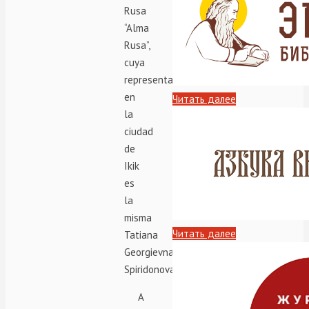
Rusa
“Alma
Rusa”,
cuya
representante
en
Читать далее
la
ciudad
de
Ikik
es
la
misma
Читать далее
Tatiana
Georgievna
Spiridonova.
A