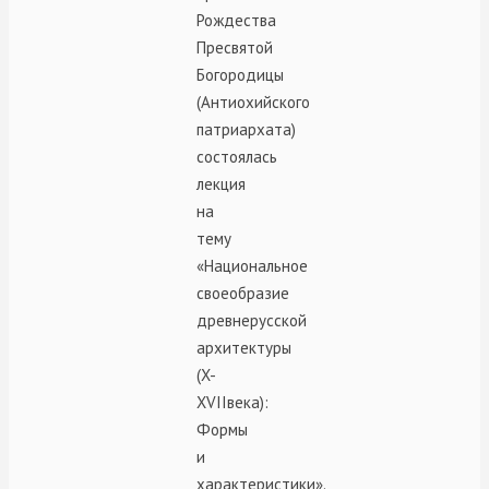
Рождества
Пресвятой
Богородицы
(Антиохийского
патриархата)
состоялась
лекция
на
тему
«Национальное
своеобразие
древнерусской
архитектуры
(X-
XVIIвека):
Формы
и
характеристики».