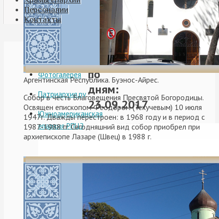
Персоналии
Контакты
Видео
Архивы
по
Фотогалерея
Аргентинская Республика. Буэнос-Айрес.
дням:
Патриархия.ру
Собор в честь Благовещения Пресвятой Богородицы.
23.09.2017
Освящен епископом Феодором (Текучевым) 10 июля
Южноамериканская
1947г. Дважды перестроен: в 1968 году и в период с
епархия РПЦЗ
1987-1988 гг. Сегодняшний вид собор приобрел при
архиепископе Лазаре (Швец) в 1988 г.