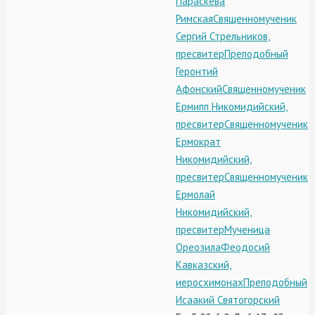
Параскева
Римская
Священномученик
Сергий Стрельников,
пресвитер
Преподобный
Геронтий
Афонский
Священномученик
Ермипп Никомидийский,
пресвитер
Священномученик
Ермократ
Никомидийский,
пресвитер
Священномученик
Ермолай
Никомидийский,
пресвитер
Мученица
Ореозила
Феодосий
Кавказский,
иеросхимонах
Преподобный
Исаакий Святогорский