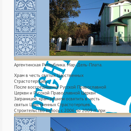
Аргентинская Республика. Мар-Дель-Плата.
Храм в честь святых Царственных
Страстотерпцев.
После воссоединения Русской Православной
Церкви и Русской Православной Церкви
Заграницей, храм решили освятить в честь
святых Царственных Страстотерпцев.
Cтроительствo велось с 2006 по 2009 гг. при
митрополите Платоне (Удовенко).