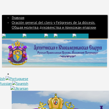
Главная
Oración general del clero y feligreses de la diócesis.
Общая молитва духовенства и прихожан епархии