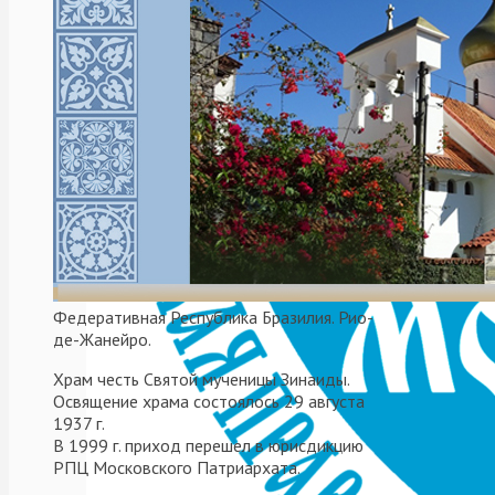
Просмотры
(8)
23.09.2017
Não
Федеративная Республика Бразилия. Рио-
categorizado
,
де-Жанейро.
Sin
categorizar
,
Храм честь Святой мученицы Зинаиды.
Новости
,
Освящение храма состоялось 29 августа
Общество
,
1937 г.
Патриарх
,
В 1999 г. приход перешел в юрисдикцию
Церковь
,
РПЦ Московского Патриархата.
Человек