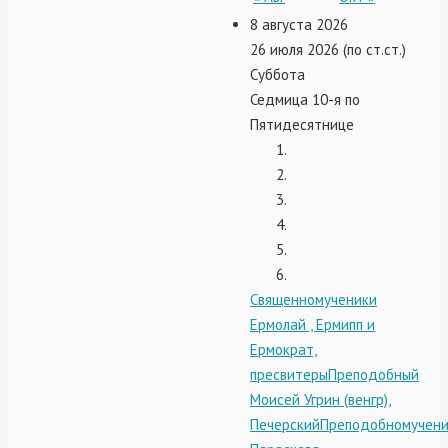
8 августа 2026
26 июля 2026 (по ст.ст.)
Суббота
Седмица 10-я по
Пятидесятнице
Священномученики
Ермолай , Ермипп и
Ермократ,
пресвитеры
Преподобный
Моисей Угрин (венгр),
Печерский
Преподобномучен