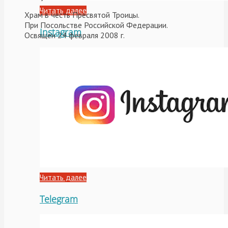
Читать далее
Храм в честь Пресвятой Троицы.
При Посольстве Российской Федерации.
Instagram
Освящён 24 февраля 2008 г.
Читать далее
Telegram