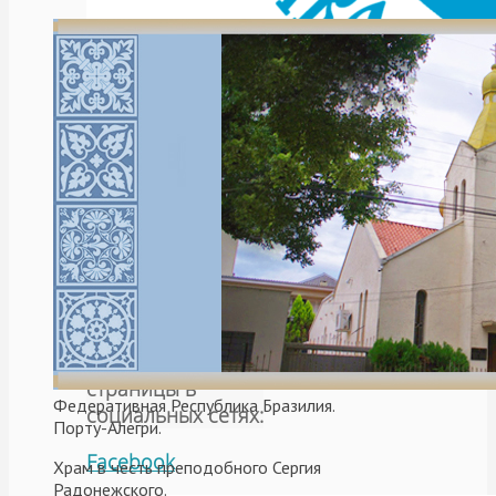
Читать далее
Подписывайтесь
на наши
страницы в
Федеративная Республика Бразилия.
социальных сетях:
Порту-Алегри.
Facebook
Храм в честь преподобного Сергия
Радонежского.