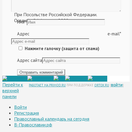
Храм в честь Пресвятой Троицы.
При Посольстве Российской Федерации.
Освящён 24 февраля 2008 г.
Имя
*
Адрес e-mail
*
Нажмите галочку (защита от спама)
Адрес сайта
Перейти к
РАБОТАЕТ НА PRIHOD.RU
ПРИ ПОДДЕРЖКЕ
ORTOX.RU
[
ВОЙТИ
]
верхней
панели
Войти
Регистрация
Православный календарь на сегодня
В-Православии.рф