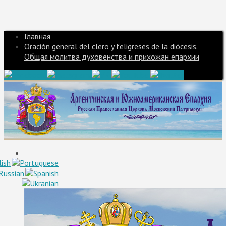
Главная
Oración general del clero y feligreses de la diócesis.
Общая молитва духовенства и прихожан епархии