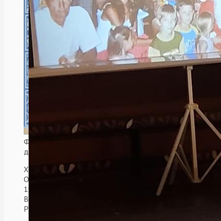
Федеративная Республика Бразилия. Рио-
де-Жанейро.
Храм честь Святой мученицы Зинаиды.
Освящение храма состоялось 29 августа
1937 г.
В 1999 г. приход перешел в юрисдикцию
РПЦ Московского Патриархата.