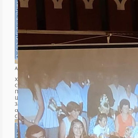
Аргентинская Республика. Мар-Дель-Плата.
Храм в честь святых Царственных
Страстотерпцев.
После воссоединения Русской Православной
Церкви и Русской Православной Церкви
Заграницей, храм решили освятить в честь
святых Царственных Страстотерпцев.
Cтроительствo велось с 2006 по 2009 гг. при
митрополите Платоне (Удовенко).