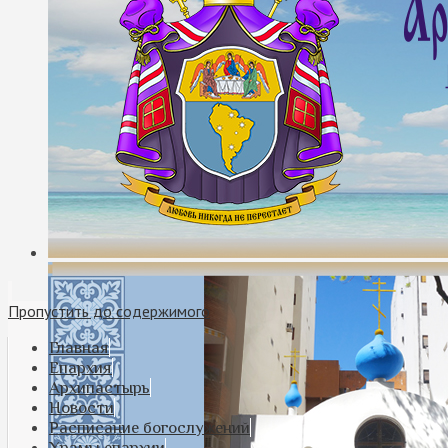
Пропустить до содержимого
Главная
Епархия
Архипастырь
Новости
Расписание богослужений
Храмы епархии