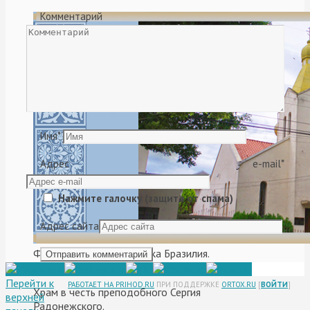
Комментарий
Имя
*
Адрес e-mail
*
Нажмите галочку (защита от спама)
Адрес сайта
Федеративная Республика Бразилия.
Порту-Алегри.
Перейти к
РАБОТАЕТ НА PRIHOD.RU
ПРИ ПОДДЕРЖКЕ
ORTOX.RU
[
ВОЙТИ
]
Храм в честь преподобного Сергия
верхней
Радонежского.