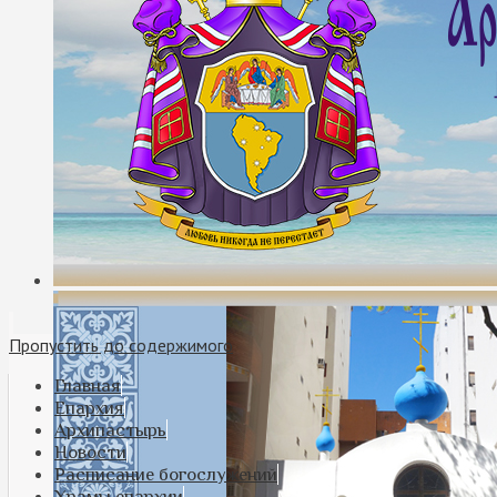
Пропустить до содержимого
Главная
Епархия
Архипастырь
Новости
Расписание богослужений
Храмы епархии