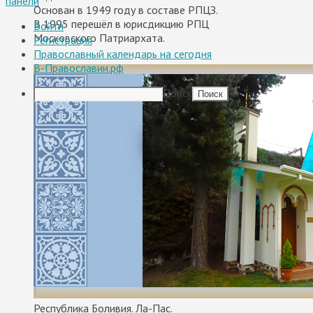
панели
Основан в 1949 году в составе РПЦЗ.
В 1995 перешёл в юрисдикцию РПЦ
Войти
Московского Патриархата.
Регистрация
Православный календарь на сегодня
В-Православии.рф
Поиск
Республика Боливия. Ла-Пас.