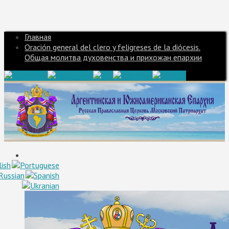
Главная
Oración general del clero y feligreses de la diócesis.
Общая молитва духовенства и прихожан епархии