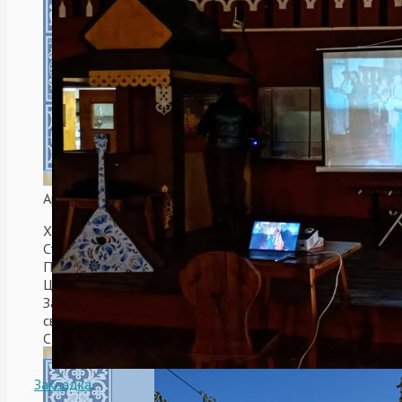
Аргентинская Республика. Мар-Дель-Плата.
Храм в честь святых Царственных
Страстотерпцев.
После воссоединения Русской Православной
Церкви и Русской Православной Церкви
Заграницей, храм решили освятить в честь
святых Царственных Страстотерпцев.
Cтроительствo велось с 2006 по 2009 гг. при
митрополите Платоне (Удовенко).
Закладка
.