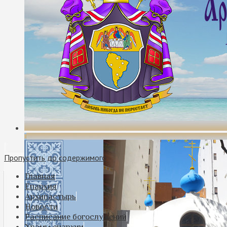
Пропустить до содержимого
Главная
Епархия
Архипастырь
Новости
Расписание богослужений
Храмы епархии