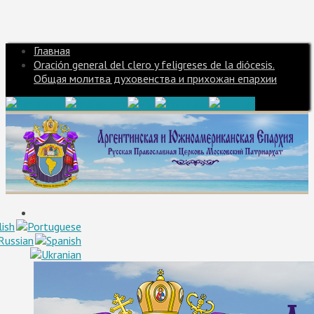
Главная
Oración general del clero y feligreses de la diócesis.
Общая молитва духовенства и прихожан епархии