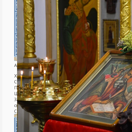
Аргентинская Республика. Мар-Дель-Плата.
Храм в честь святых Царственных
Страстотерпцев.
После воссоединения Русской Православной
Церкви и Русской Православной Церкви
Заграницей, храм решили освятить в честь
святых Царственных Страстотерпцев.
Cтроительствo велось с 2006 по 2009 гг. при
митрополите Платоне (Удовенко).