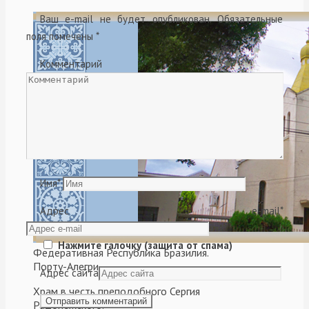
Ваш e-mail не будет опубликован.
Обязательные
поля помечены
*
Комментарий
Имя
*
Адрес e-mail
*
Нажмите галочку (защита от спама)
Федеративная Республика Бразилия.
Порту-Алегри.
Адрес сайта
Храм в честь преподобного Сергия
Радонежского.