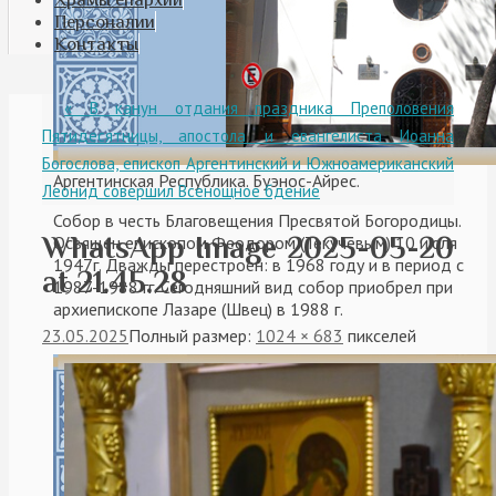
Персоналии
Контакты
«
В канун отдания праздника Преполовения
Пятидесятницы, апостола и евангелиста Иоанна
Богослова, епископ Аргентинский и Южноамериканский
Аргентинская Республика. Буэнос-Айрес.
Леонид совершил Всенощное бдение
Собор в честь Благовещения Пресвятой Богородицы.
WhatsApp Image 2025-05-20
Освящен епископом Феодором (Текучевым) 10 июля
1947г. Дважды перестроен: в 1968 году и в период с
at 21.45.28
1987-1988 гг. Сегодняшний вид собор приобрел при
архиепископе Лазаре (Швец) в 1988 г.
23.05.2025
Полный размер:
1024 × 683
пикселей