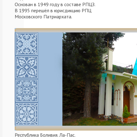
Республика).
Основан в 1949 году в составе РПЦЗ.
В 1995 перешёл в юрисдикцию РПЦ
Архипастырю
Московского Патриархата.
сослужил
секретарь
Аргентинской
епархии
протоиерей
Сергий
Юрин.
После
сугубой
ектении
архиерей
вознес
молитву
о
Святой
Республика Боливия. Ла-Пас.