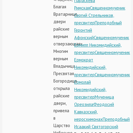
Параскева
Благая
Римская
Священномученик
Вратарнице,
Сергий Стрельников,
двери
пресвитер
Преподобный
райские
Геронтий
верным
Афонский
Священномученик
отверзающая».
Ермипп Никомидийский,
Многим
пресвитер
Священномученик
верным
Ермократ
Владычица
Никомидийский,
Пресвятая
пресвитер
Священномученик
Богородица
Ермолай
открыла
Никомидийский,
райские
пресвитер
Мученица
двери,
Ореозила
Феодосий
привела
Кавказский,
в
иеросхимонах
Преподобный
Царство
Исаакий Святогорский
Небесное.