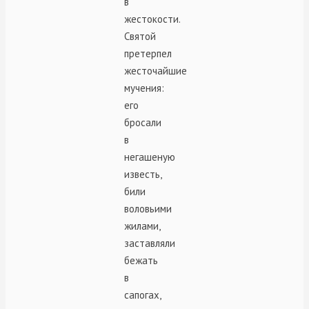
в
жестокости.
Святой
претерпел
жесточайшие
мучения:
его
бросали
в
негашеную
известь,
били
воловьими
жилами,
заставляли
бежать
в
сапогах,