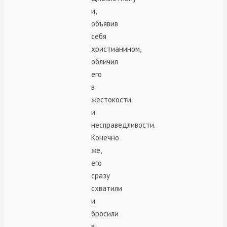
и,
объявив
себя
христианином,
обличил
его
в
жестокости
и
несправедливости.
Конечно
же,
его
сразу
схватили
и
бросили
в