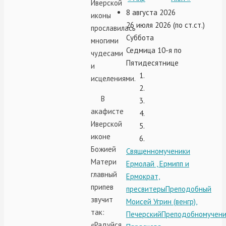
Иверской
8 августа 2026
иконы
26 июля 2026 (по ст.ст.)
прославилась
Суббота
многими
Седмица 10-я по
чудесами
Пятидесятнице
и
исцелениями.
В
акафисте
Иверской
иконе
Божией
Священномученики
Матери
Ермолай , Ермипп и
главный
Ермократ,
припев
пресвитеры
Преподобный
звучит
Моисей Угрин (венгр),
так:
Печерский
Преподобномучен
«Радуйся,