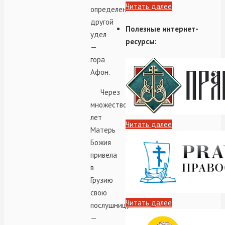
Читать далее
определен
другой
Полезные интернет-
удел
ресурсы:
—
гора
Афон.
Через
множество
лет
Читать далее
Матерь
Божия
привела
в
Грузию
свою
Читать далее
послушницу
—