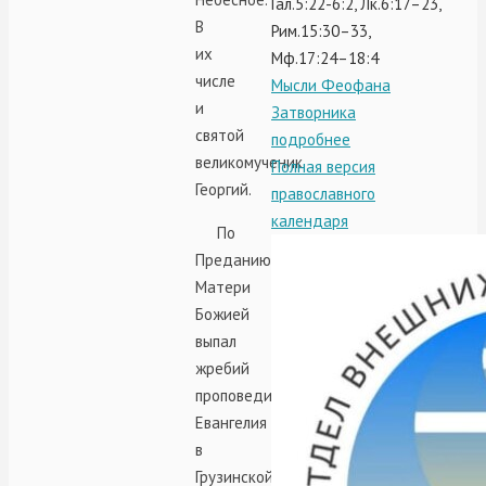
Гал.5:22-6:2, Лк.6:17–23,
В
Рим.15:30–33,
их
Мф.17:24–18:4
числе
Мысли Феофана
и
Затворника
святой
подробнее
великомученик
Полная версия
Георгий.
православного
календаря
По
Преданию,
Матери
Божией
выпал
жребий
проповеди
Евангелия
в
Грузинской