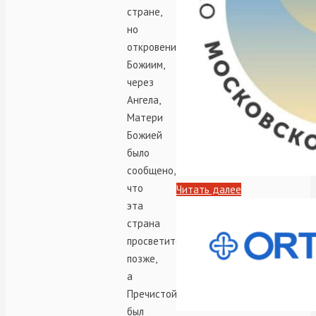
стране,
но
откровением
Божиим,
через
Ангела,
Матери
Божией
было
сообщено,
что
Читать далее
эта
страна
просветится
позже,
а
Пречистой
был