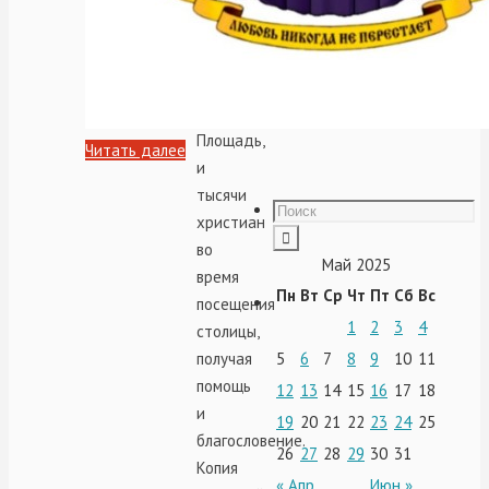
Матери
перед
въездом
на
Красную
Площадь,
Читать далее
и
тысячи
христиан
во
Май 2025
время
Пн
Вт
Ср
Чт
Пт
Сб
Вс
посещения
1
2
3
4
столицы,
получая
5
6
7
8
9
10
11
помощь
12
13
14
15
16
17
18
и
19
20
21
22
23
24
25
благословение.
26
27
28
29
30
31
Копия
« Апр
Июн »