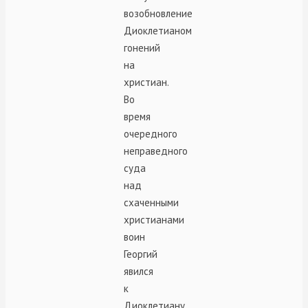
возобновление
Диоклетианом
гонений
на
христиан.
Во
время
очередного
неправедного
суда
над
схаченными
христианами
воин
Георгий
явился
к
Диоклетиану