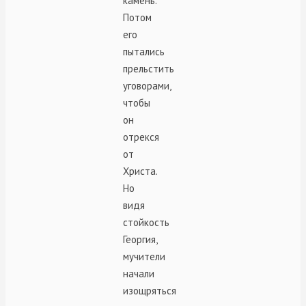
камень.
Потом
его
пытались
прельстить
уговорами,
чтобы
он
отрекся
от
Христа.
Но
видя
стойкость
Георгия,
мучители
начали
изощряться