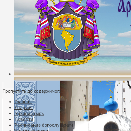
Пропустить до содержимого
Главная
Епархия
Архипастырь
Новости
Расписание богослужений
Храмы епархии