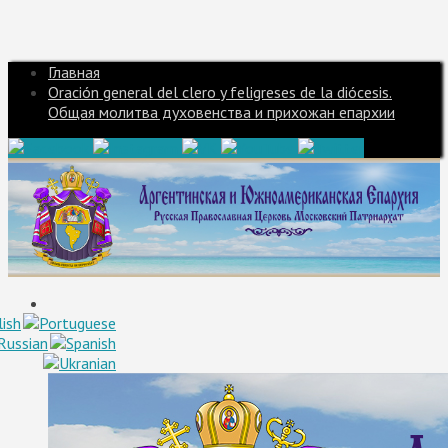
Главная
Oración general del clero y feligreses de la diócesis.
Общая молитва духовенства и прихожан епархии