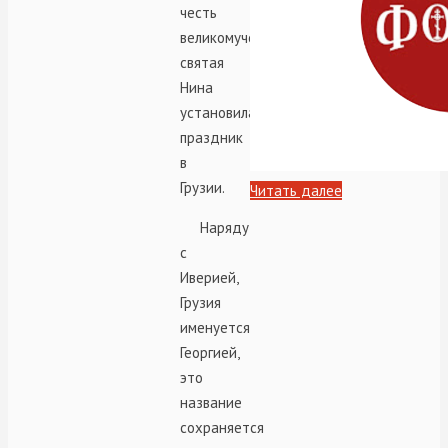
честь
великомученика
святая
Нина
установила
праздник
в
Грузии.
Читать далее
Наряду
с
Иверией,
Грузия
именуется
Георгией,
это
название
сохраняется