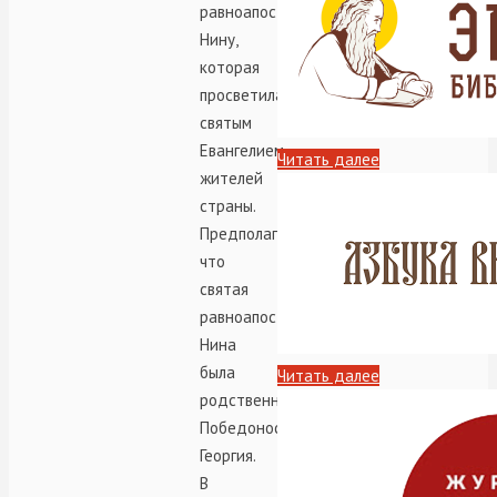
равноапостольную
Нину,
которая
просветила
святым
Евангелием
Читать далее
жителей
страны.
Предполагают,
что
святая
равноапостольная
Нина
была
Читать далее
родственницей
Победоносца
Георгия.
В