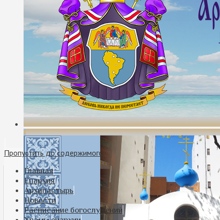
Пропустить до содержимого
Главная
Епархия
Архипастырь
Новости
Расписание богослужений
Храмы епархии