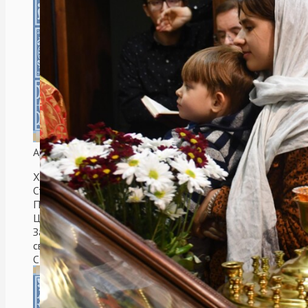
Аргентинская Республика. Мар-Дель-Плата.
Храм в честь святых Царственных
Страстотерпцев.
После воссоединения Русской Православной
Церкви и Русской Православной Церкви
Заграницей, храм решили освятить в честь
святых Царственных Страстотерпцев.
Cтроительствo велось с 2006 по 2009 гг. при
митрополите Платоне (Удовенко).