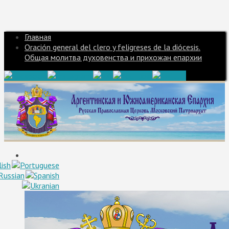
Главная
Oración general del clero y feligreses de la diócesis.
Общая молитва духовенства и прихожан епархии