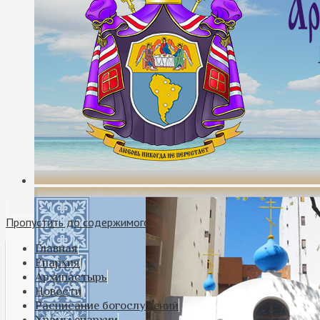
Пропустить до содержимого
Главная
Епархия
Архипастырь
Новости
Расписание богослужений
Храмы епархии