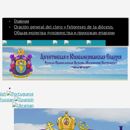
Главная
Oración general del clero y feligreses de la diócesis.
Общая молитва духовенства и прихожан епархии