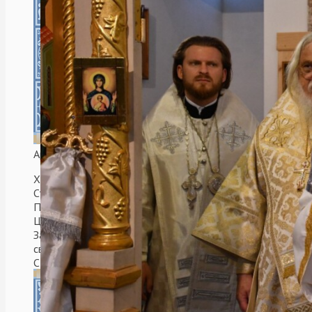
Аргентинская Республика. Мар-Дель-Плата.
Храм в честь святых Царственных
Страстотерпцев.
После воссоединения Русской Православной
Церкви и Русской Православной Церкви
Заграницей, храм решили освятить в честь
святых Царственных Страстотерпцев.
Cтроительствo велось с 2006 по 2009 гг. при
митрополите Платоне (Удовенко).