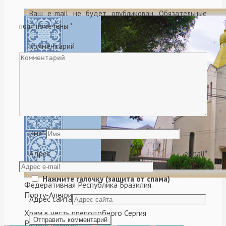
Ваш e-mail не будет опубликован.
Обязательные
поля помечены
*
Комментарий
Имя
*
Адрес e-mail
*
Нажмите галочку (защита от спама)
Федеративная Республика Бразилия.
Порту-Алегри.
Адрес сайта
Храм в честь преподобного Сергия
Радонежского.