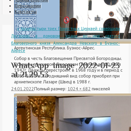
Персоналии
Контакты
«
Архипастыри трех Поместных Церквей совершили
Литургию в домовом храме во имя святого
благоверного князя Александра Невского в Буэнос-
Аргентинская Республика. Буэнос-Айрес.
Айресе
Собор в честь Благовещения Пресвятой Богородицы.
WhatsApp Image 2022-01-23
Освящен епископом Феодором (Текучевым) 10 июля
1947г. Дважды перестроен: в 1968 году и в период с
at 21.29.53
1987-1988 гг. Сегодняшний вид собор приобрел при
архиепископе Лазаре (Швец) в 1988 г.
24.01.2022
Полный размер:
1024 × 682
пикселей