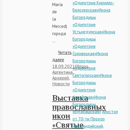
«Одигитрия Кирилло-
María
Белозерская»
Икона
de
Богородицы
la
«Одигитрия
Merced)
Устьнедумская»
Икона
города
Богородицы
…
«Одигитрия
Читать
Соловецкая»
Икона
далее
Богородицы
18.09.2021
Obispo
,
«Одигитрия
Аргентина
,
Святогорская»
Икона
Архерей
,
Богородицы
Новости
«Одигитрия
Выставка
Аксайская»
Икона
Богородицы
православных
«Бугабашская»
Апостол
икон
от 70-ти Прохор
«Святые
Никомидийский,