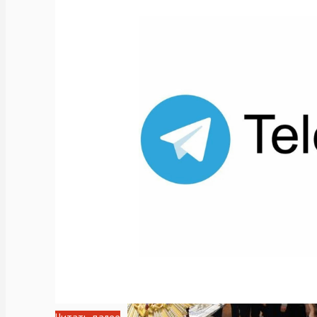
прошла
в
городе
Серрито
провинции
Энтре-
Риос
(Аргентина)