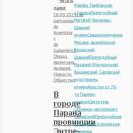
Читать
Марфа Тамбовская,
далее
старица
Преподобный
18.09.2021
Las
Матфей Чернеево-
parroquias
de
Шацкий,
Argentina
игумен
Священномученик
y
Мисаил, архиепископ
de
Рязанский,
Sudamérica
,
Obispo
,
Шацкий
Преподобный
Аргентина
,
Назарий (Кондратьев),
Архерей
,
Валаамский, Саровский,
Новости
,
чудотворец,
Общество
игумен
Апостол от 70-
В
ти Пармен,
городе
диакон
Святитель
Серапион, митрополит
Парана
Сарайский
Преподобная
провинции
Серафима Сезеновская,
Энтре-
игумения