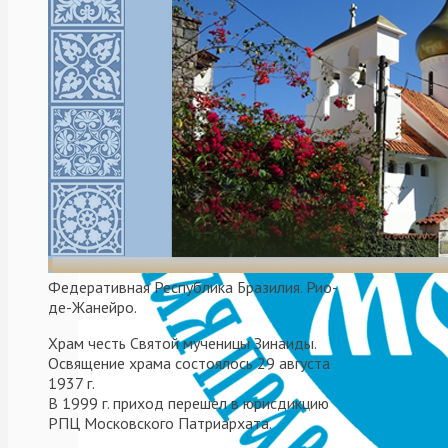
Александра
Невского
в
Буэнос-
Айресе
Федеративная Республика Бразилия. Рио-
де-Жанейро.
Храм честь Святой мученицы Зинаиды.
Освящение храма состоялось 29 августа
1937 г.
В 1999 г. приход перешел в юрисдикцию
18
РПЦ Московского Патриархата.
сентября