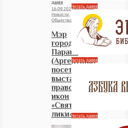
далее
Читать далее
16.09.2021
Аргентина
,
Новости
,
Общество
Мэр
города
Парана
(Аргентина)
Читать далее
посетил
выставку
православных
икон
«Святые
лики»
Читать далее