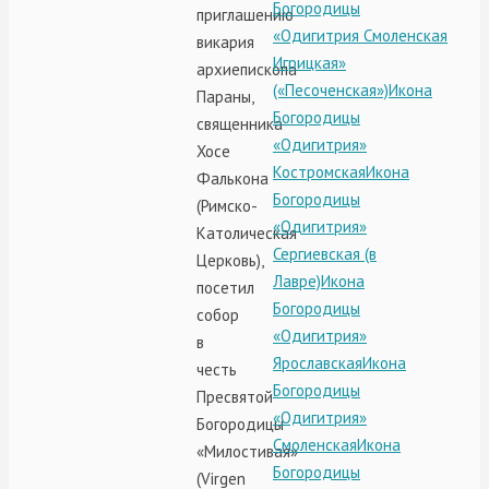
Богородицы
приглашению
«Одигитрия Смоленская
викария
Игрицкая»
архиепископа
(«Песоченская»)
Икона
Параны,
Богородицы
священника
«Одигитрия»
Хосе
Костромская
Икона
Фалькона
Богородицы
(Римско-
«Одигитрия»
Католическая
Сергиевская (в
Церковь),
Лавре)
Икона
посетил
Богородицы
собор
«Одигитрия»
в
Ярославская
Икона
честь
Богородицы
Пресвятой
«Одигитрия»
Богородицы
Смоленская
Икона
«Милостивая»
Богородицы
(Virgen