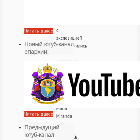
течение
двух
дней
с
Читать далее
экспозицией
Новый ютуб-канал
познакомились
епархии:
все
желающие.
Выставку
посетили
директор
госпиталя
Jose
Maria
Читать далее
Miranda
…
Предыдущий
ютуб-канал
Читать