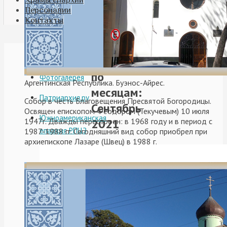
Персоналии
Контакты
Видео
Архивы
по
Фотогалерея
Аргентинская Республика. Буэнос-Айрес.
месяцам:
Патриархия.ру
Собор в честь Благовещения Пресвятой Богородицы.
Сентябрь
Освящен епископом Феодором (Текучевым) 10 июля
Южноамериканская
2021
1947г. Дважды перестроен: в 1968 году и в период с
епархия РПЦЗ
1987-1988 гг. Сегодняшний вид собор приобрел при
архиепископе Лазаре (Швец) в 1988 г.
В
канун
Недели
13-
й