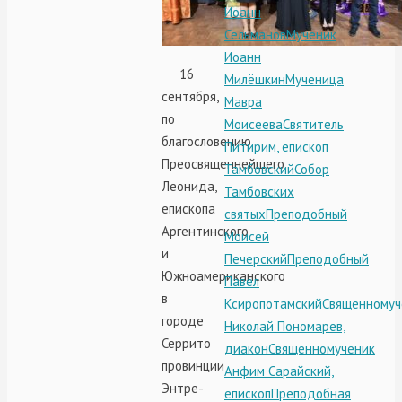
Иоанн
Сельманов
Мученик
Иоанн
16
Милёшкин
Мученица
сентября,
Мавра
по
Моисеева
Святитель
благословению
Питирим, епископ
Преосвященнейшего
Тамбовский
Собор
Леонида,
Тамбовских
епископа
святых
Преподобный
Аргентинского
Моисей
и
Печерский
Преподобный
Южноамериканского
Павел
в
Ксиропотамский
Священномуч
городе
Николай Пономарев,
Серрито
диакон
Священномученик
провинции
Анфим Сарайский,
Энтре-
епископ
Преподобная