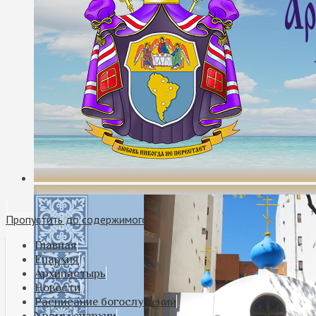
Пропустить до содержимого
Главная
Епархия
Архипастырь
Новости
Расписание богослужений
Храмы епархии