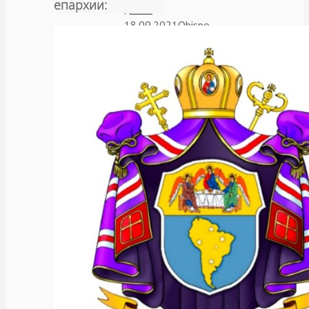
епархии:
далее
18.09.2021
Obispo
,
Аргентина
,
Архерей
,
Новости
,
Общество
Состоялась
встреча
епископа
Леонида
с
мэром
города
Серрито
(Аргенина)
сеньором