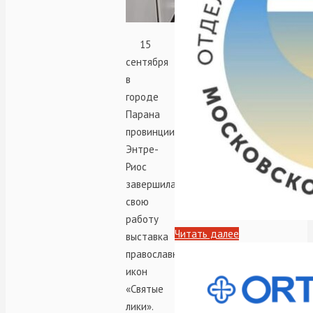
15
сентября
в
городе
Парана
провинции
Энтре-
Риос
завершила
свою
работу
Читать далее
выставка
православных
икон
«Святые
лики».