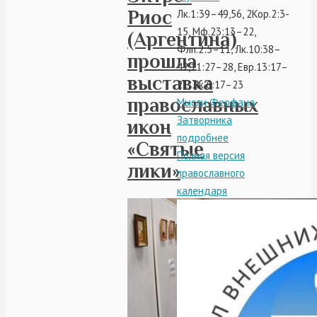
Риос
Лк.1:39–49,56, 2Кор.2:3-
15, Мф.23:13–22,
(Аргентина)
Флп.2:5–11, Лк.10:38–
прошла
42,11:27–28, Евр.13:17–
выставка
21, Лк.6:17–23
православных
Мысли Феофана
Затворника
икон
подробнее
«Святые
Полная версия
лики»
православного
календаря