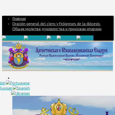
Главная
Oración general del clero y feligreses de la diócesis.
Общая молитва духовенства и прихожан епархии