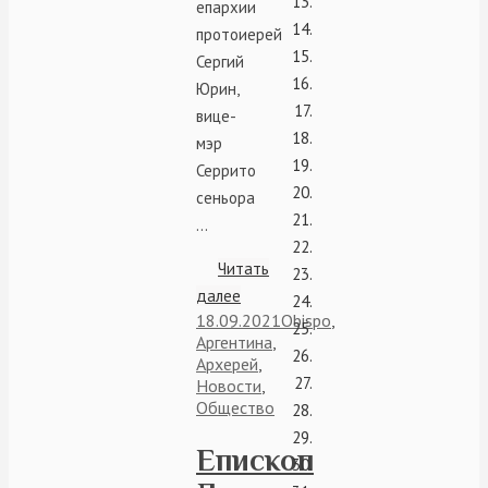
епархии
протоиерей
Сергий
Юрин,
вице-
мэр
Серрито
сеньора
…
Читать
далее
18.09.2021
Obispo
,
Аргентина
,
Архерей
,
Новости
,
Общество
Епископ