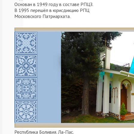
Основан в 1949 году в составе РПЦЗ.
и
В 1995 перешёл в юрисдикцию РПЦ
Южноамериканский
Московского Патриархата.
Леонид
совершил
всенощное
бдение
в
домовом
храме
во
имя
…
Читать
далее
20.09.2021
Las
parroquias
de
Республика Боливия. Ла-Пас.
Argentina