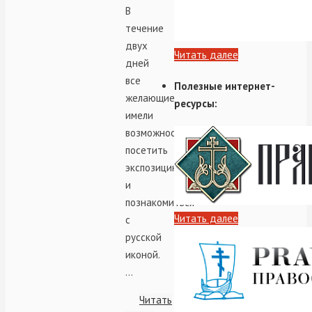
В
течение
двух
Читать далее
дней
все
Полезные интернет-
желающие
ресурсы:
имели
возможность
посетить
экспозицию
и
познакомиться
Читать далее
с
русской
иконой.
…
Читать