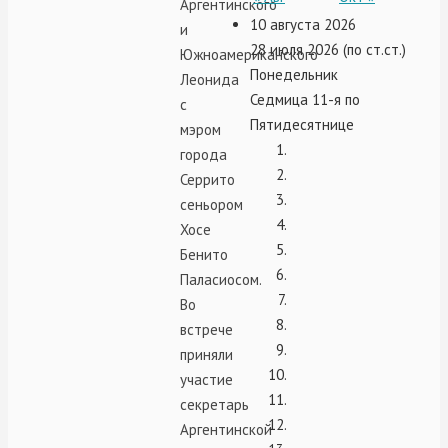
Аргентинского
10 августа 2026
и
28 июля 2026 (по ст.ст.)
Южноамериканского
Понедельник
Леонида
Седмица 11-я по
с
Пятидесятнице
мэром
города
Серрито
сеньором
Хосе
Бенито
Паласиосом.
Во
встрече
приняли
участие
секретарь
Аргентинской