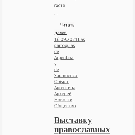
гостя
…
Читать
далее
16.09.2021
Las
parroquias
de
Argentina
y
de
Sudamérica
,
Obispo
,
Аргентина
,
Архерей
,
Новости
,
Общество
Выставку
православных