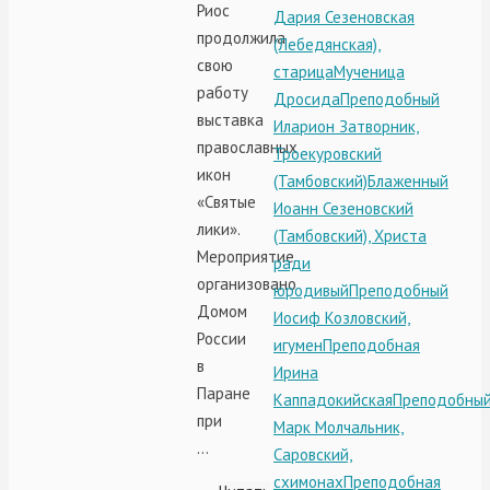
Риос
Дария Сезеновская
продолжила
(Лебедянская),
свою
старица
Мученица
работу
Дросида
Преподобный
выставка
Иларион Затворник,
православных
Троекуровский
икон
(Тамбовский)
Блаженный
«Святые
Иоанн Сезеновский
лики».
(Тамбовский), Христа
Мероприятие
ради
организовано
юродивый
Преподобный
Домом
Иосиф Козловский,
России
игумен
Преподобная
в
Ирина
Паране
Каппадокийская
Преподобны
при
Марк Молчальник,
…
Саровский,
схимонах
Преподобная