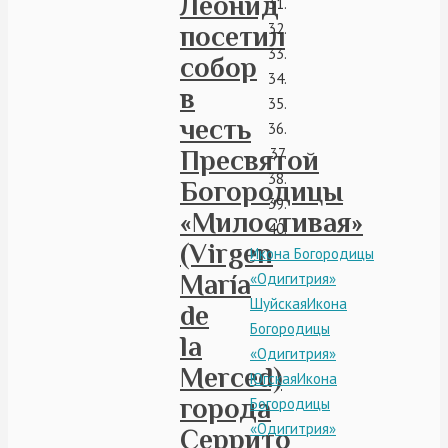
Леонид
посетил
собор
в
честь
Пресвятой
Богородицы
«Милостивая»
(Virgen
Икона Богородицы
María
«Одигитрия»
Шуйская
Икона
de
Богородицы
la
«Одигитрия»
Merced)
Югская
Икона
города
Богородицы
«Одигитрия»
Серрито