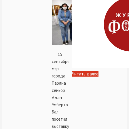
15
сентября,
мэр
Читать далее
города
Парана
сеньор
Адан
Умберто
Бал
посетил
выставку