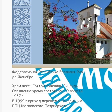
В
рамках
проведения
Южноамериканского
регионального
этапа
XXIX
Международных
Федеративная Республика Бразилия. Рио-
де-Жанейро.
Образовательных
Рождественских
Храм честь Святой мученицы Зинаиды.
чтений
Освящение храма состоялось 29 августа
1937 г.
«Александр
В 1999 г. приход перешел в юрисдикцию
Невский:
РПЦ Московского Патриархата.
Запад