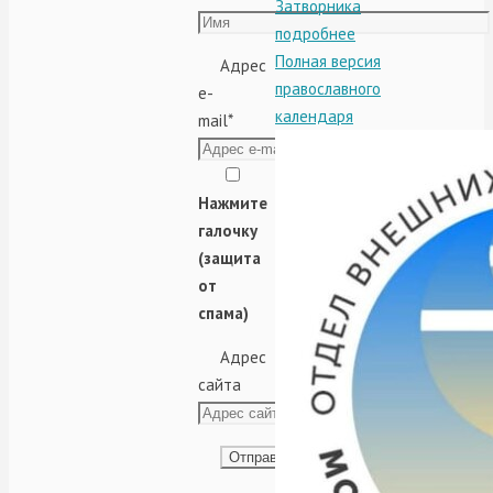
Затворника
подробнее
Полная версия
Адрес
православного
e-
календаря
mail
*
Нажмите
галочку
(защита
от
спама)
Адрес
сайта