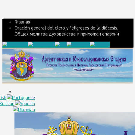
Главная
Oración general del clero y feligreses de la diócesis.
Общая молитва духовенства и прихожан епархии