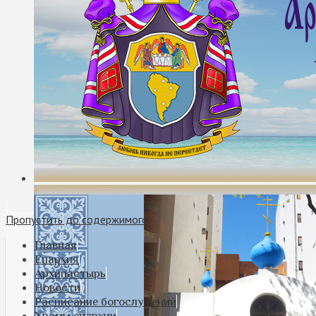
Пропустить до содержимого
Главная
Епархия
Архипастырь
Новости
Расписание богослужений
Храмы епархии