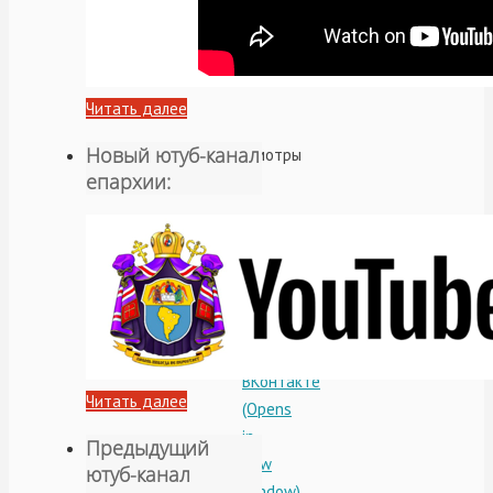
Читать далее
Новый ютуб-канал
Просмотры
епархии:
(59)
Поделиться:
Отправить
ссылку
в
ВКонтакте
Читать далее
(Opens
in
Предыдущий
new
ютуб-канал
window)