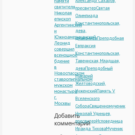
памяти
Александр Сахаров,
святителя
пресвитер
Святая
Николая
Олимпиада
епископ
Константинопольская,
Аргентинский
и
дева,
Южноамериканский
диакониса
Преподобная
Леонид
Евпраксия
совершил
Константинопольская,
всенощное
бдение
Тавеннская, Младшая,
в
дева
Преподобный
Новоспасском
Макарий
ставропигиальном
Желтоводский,
мужском
монастыре
Унженский
Память V
г.
Вселенского
Москвы
Собора
Священномученик
Николай Удинцев,
Добавить
пресвитер
Исповедница
комментарий
Ираида Тихова
Мученик