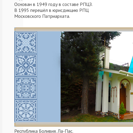
Основан в 1949 году в составе РПЦЗ.
которые
В 1995 перешёл в юрисдикцию РПЦ
посвящены
Московского Патриархата.
800-
летию
со
дня
рождения
св.
кн.
Александра
Невского.
Тематические
ролики
повествуют
о
жизни
и
подвигах
Республика Боливия. Ла-Пас.