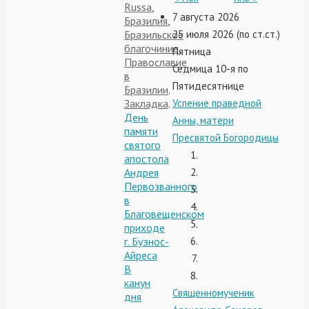
Russa
,
7 августа 2026
Бразилия
,
Бразильское
25 июля 2026 (по ст.ст.)
благочиние
,
Пятница
Православие
Седмица 10-я по
в
Пятидесятнице
Бразилии
.
Закладка
.
Успение праведной
День
Анны, матери
памяти
Пресвятой Богородицы
святого
апостола
Андрея
Первозванного
в
Благовещенском
приходе
г. Буэнос-
Айреса
В
канун
Священномученик
дня