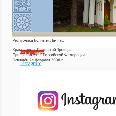
Республика Боливия. Ла-Пас.
Храм в честь Пресвятой Троицы.
Читать далее
При Посольстве Российской Федерации.
Освящён 24 февраля 2008 г.
Instagram