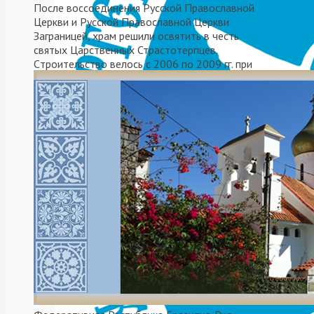
После воссоединения Русской Православной
Идея создания площа
Церкви и Русской Православной Церкви
инициативе Координацио
Заграницей, храм решили освятить в честь
святых Царственных Страстотерпцев.
(CCCRA), а в 2016 году б
Cтроительствo велось с 2006 по 2009 гг. при
сентябре это событие со
митрополите Платоне (Удовенко).
Площадь находится
в
Castañeda, Valentín Alsina
«Эта инициатива явл
председатель CCCRA, Сил
все страны имеют здесь 
По словам секретаря 
«эта площадь служит для
«Для российской стор
Виктор Коронелли. Ди
представительство и учас