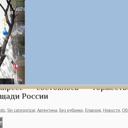
йресе состоялось торжеств
ощади России
ado
,
Sin categorizar
,
Аргентина
,
Без рубрики
,
Епархия
,
Новости
,
Об