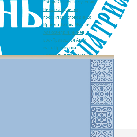
Источник
Собора
Священномученик
Николай Удинцев,
пресвитер
Исповедница
Ираида Тихова
Мученик
Александр Фригиец,
врач
Праведная Анна,
мать Пресвятой
Богородицы
Мученик
Аттал
Лионский
Мученица
Библиада
Лионская
Мученик
риканская
Епагаф
Аргентине
,
Лионский
Мученик
Матур
Лионский
Священномученик
Санкт Лионский,
диакон