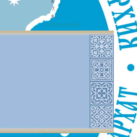
назад, по
Аргентине
отово, и в
Священномученик
Александр Сахаров,
пресвитер
Святая
La Pampa,
Олимпиада
Константинопольская,
— заявила
дева,
 далеко не
диакониса
Преподобная
Евпраксия
Константинопольская,
дио Аврух,
Тавеннская, Младшая,
дева
Преподобный
Макарий
 Аргентине
Желтоводский,
 торговое
Унженский
Память V
с.
Вселенского