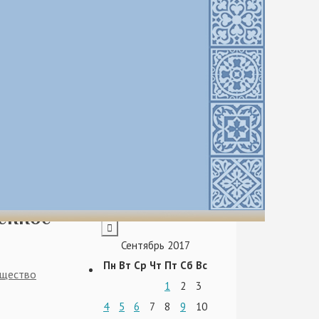
енное
Сентябрь 2017
Пн
Вт
Ср
Чт
Пт
Сб
Вс
щество
1
2
3
4
5
6
7
8
9
10