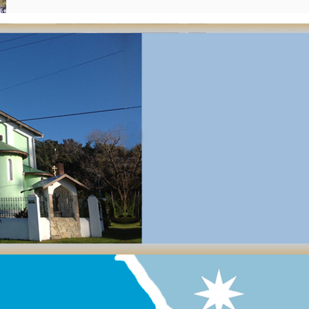
В понедельник, 25 сентября, на севере аргентинской столицы
ткрытия площади Российской Федерации. На нем прису
х властей, члены федерального правительства, сотрудники 
тельства РФ в Буэнос-Айресе, а также делегация от Арген
хии Русской Православной Церкви Московского Патриарха
й — Высокопреосвященнейшего митрополита Игнатия, н
еромонаха Антония (Жукова) и руководителя отдела культу