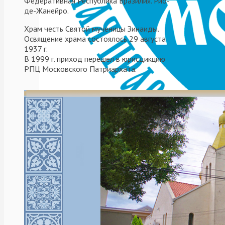
Федеративная Республика Бразилия. Рио-
де-Жанейро.
Просмотры (77)
Храм честь Святой мученицы Зинаиды.
Освящение храма состоялось 29 августа
Поделиться:
1937 г.
В 1999 г. приход перешел в юрисдикцию
РПЦ Московского Патриархата.
Отправить ссылку в 
Отправить ссылку в 
Отправить ссылку в 
Поделитесь в Twitter
Click to share on Te
Iglesia Ortodoxa Rusa
епархия
,
архиерей
,
Буэно
Русская Православная Це
Митрополит Игнатий воз
Объявляется XIII Междун
Добавить коммента
Читать далее