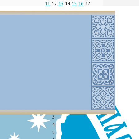
11
12
13
14
15
16
17
18
19
20
21
22
23
24
25
26
27
28
29
30
« Авг
Окт »
7 августа 2026
25 июля 2026 (по ст.ст.)
Пятница
Седмица 10-я по
Пятидесятнице
Успение праведной
 состоялся
Анны, матери
тствовали
Пресвятой Богородицы
посольства
тинской и
та в лице
астоятеля
ры Тамары