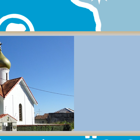
ди имени самой большой страны в мире возникла пять лет 
нного Совета Организаций российских Соотечественников в 
ыл выдвинут и одобрен проект. В мае 2017 года все уже было г
стоялось.
 районе Бельграно (Belgrano — Comuna 13), между улицами 
 y Dragones.
яет собой особое уважение к культуре и народу России, 
ьвана Ярмолюк, — ведь, хотя Аргентина — страна мигрантов, но
свою площадь».
по правам человека и культурному плюрализму Аргентины Клау
 того, чтобы отдать должное сообществу, диаспоре и стране».
оны это место имеет особое значение» — отметил посол РФ в
пломат пояснил, что поблизости находятся российское
ток, где месяц назад начали строить новый посольский комплек