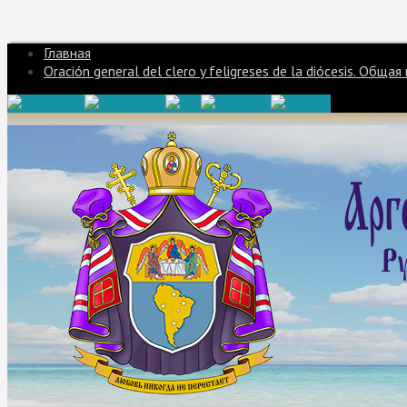
Главная
Oración general del clero y feligreses de la diócesis. Об