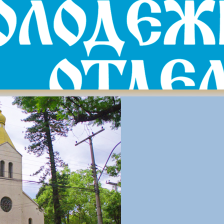
ВКонтакте (Opens in new window)
Одноклассники (Opens in new window)
Елицы (Opens in new window)
 (Opens in new window)
legram (Opens in new window)
,
Igreja Ortodoxa Russa
,
Аргентина
,
Аргентинская и Южноаме
с-Айрес
,
владыка Игнатий
,
митрополит Игнатий
,
Православие в 
рковь в Аргентине
.
Закладка
.
главил еженедельную онлайн-конференцию
ародный конкурс детского творчества «Красота Божьего мира»
рий