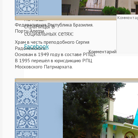
Ваш e-mail не будет оп
Подписывайтесь
на наши
Федеративная Республика Бразилия.
страницы в
Порту-Алегри.
социальных сетях:
Храм в честь преподобного Сергия
Facebook
Радонежского.
Комментарий
Основан в 1949 году в составе РПЦЗ.
В 1995 перешёл в юрисдикцию РПЦ
Имя
*
Московского Патриархата.
Адрес e-mail
*
Нажмите галочку (
Адрес сайта