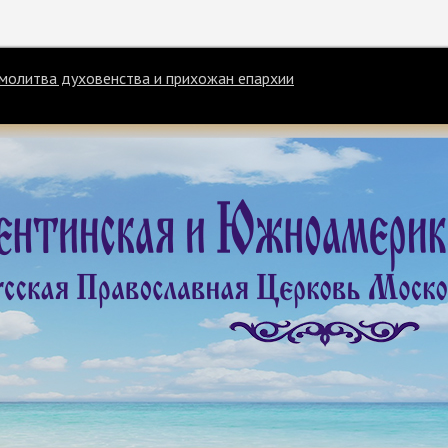
щая молитва духовенства и прихожан епархии