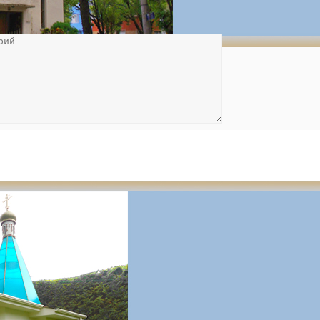
убликован.
Обязательные поля помечены
*
защита от спама)