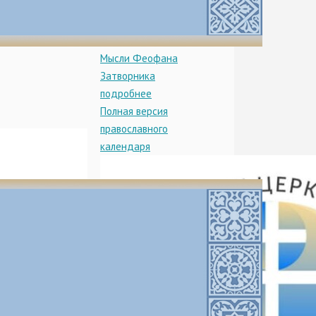
2Кор.1:12-20,
Мф.22:23–33, Гал.4:22–
31, Лк.8:16–21
Мысли Феофана
Затворника
подробнее
Полная версия
православного
календаря