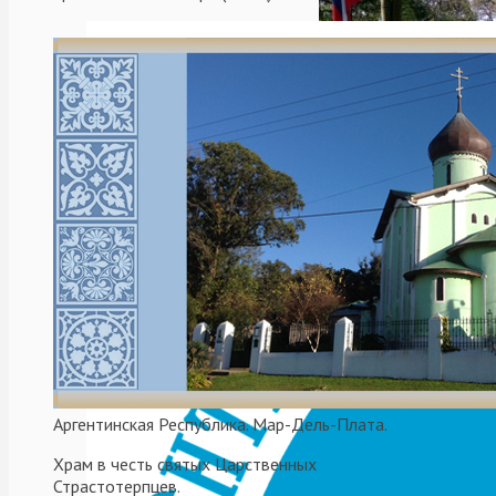
акт торжественного о
представители городски
и торгового представи
Южноамериканской епар
управляющего епархие
Аргентинская Республика. Мар-Дель-Плата.
кафедрального собора и
Храм в честь святых Царственных
Ивановны Яроцкой.
Страстотерпцев.