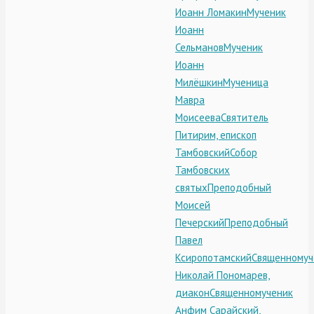
Иоанн Ломакин
Мученик
Иоанн
Сельманов
Мученик
Иоанн
Милёшкин
Мученица
Мавра
Моисеева
Святитель
Питирим, епископ
Тамбовский
Собор
Тамбовских
святых
Преподобный
Моисей
Печерский
Преподобный
Павел
Ксиропотамский
Священномуч
Николай Пономарев,
диакон
Священномученик
Анфим Сарайский,