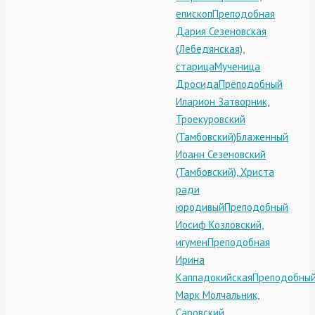
епископ
Преподобная
Дария Сезеновская
(Лебедянская),
старица
Мученица
Дросида
Преподобный
Иларион Затворник,
Троекуровский
(Тамбовский)
Блаженный
Иоанн Сезеновский
(Тамбовский), Христа
ради
юродивый
Преподобный
Иосиф Козловский,
игумен
Преподобная
Ирина
Каппадокийская
Преподобны
Марк Молчальник,
Саровский,