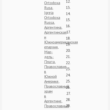
Ortodoxa
Rusa
,
Igreja
Ortodoxa
Russa
,
Аргентина
,
Аргентинская
и
Южноамериканская
епархия
,
Мар-
дель-
Плата
,
Православие
в
Южной
Америке
,
Православный
храм
в
Аргентине
,
Православный