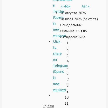
в
« Июн
Авг »
Twitter
10 августа 2026
(Opens
28 июля 2026 (по ст.ст.)
in
Понедельник
new
Седмица 11-я по
window)
Пятидесятнице
Click
to
share
on
Telegram
(Opens
in
new
window)
Iglesia