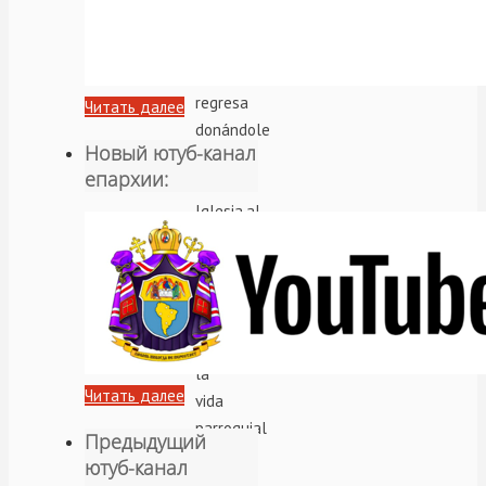
Jorge
Kuznetzov,
la
regresa
Читать далее
donándole
Новый ютуб-канал
a
епархии:
la
Iglesia,al
cumplirse
los
diez
años
de
la
Читать далее
vida
parroquial
Предыдущий
en
ютуб-канал
la