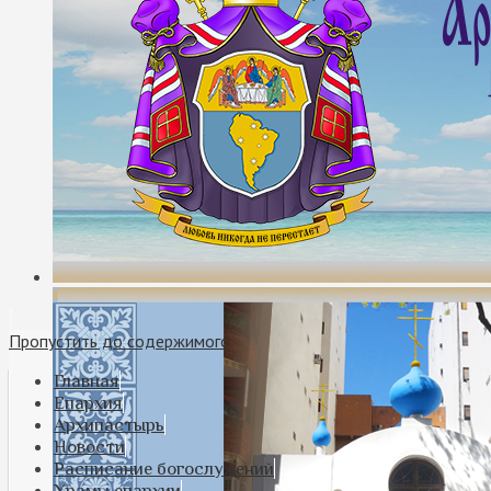
Пропустить до содержимого
Главная
Епархия
Архипастырь
Новости
Расписание богослужений
Храмы епархии