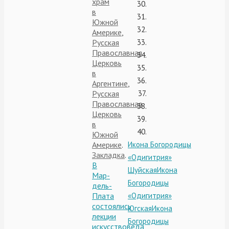
храм
в
Южной
Америке
,
Русская
Православная
Церковь
в
Аргентине
,
Русская
Православная
Церковь
в
Южной
Америке
.
Икона Богородицы
Закладка
.
«Одигитрия»
В
Шуйская
Икона
Мар-
Богородицы
дель-
Плата
«Одигитрия»
состоялись
Югская
Икона
лекции
Богородицы
искусствоведа