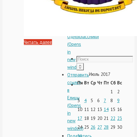
window)
Отправить
ссылку
в
Одноклассники
Читать далее
(Opens
in
new
window)
Июль 2017
Отправить
ссылку
Пн
Вт
Ср
Чт
Пт
Сб
Вс
в
1
2
Елицы
3
4
5
6
7
8
9
(Opens
10
11
12
13
14
15
16
in
17
18
19
20
21
22
23
new
24
25
26
27
28
29
30
window)
Поделитесь
31