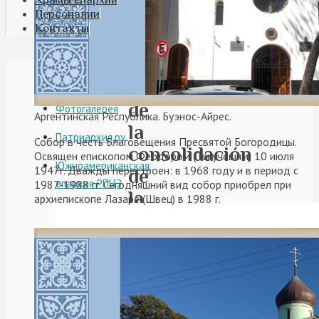
Персоналии
Контакты
Видео
Aniversario
de
Фотогалерея
Аргентинская Республика. Буэнос-Айрес.
la
Патриархия.ру
Собор в честь Благовещения Пресвятой Богородицы.
consolidación
Освящен епископом Феодором (Текучевым) 10 июля
Южноамериканская
1947г. Дважды перестроен: в 1968 году и в период с
de
епархия РПЦЗ
1987-1988 гг. Сегодняшний вид собор приобрел при
la
архиепископе Лазаре (Швец) в 1988 г.
fundación
parroquia
Los
Santos
Mártires