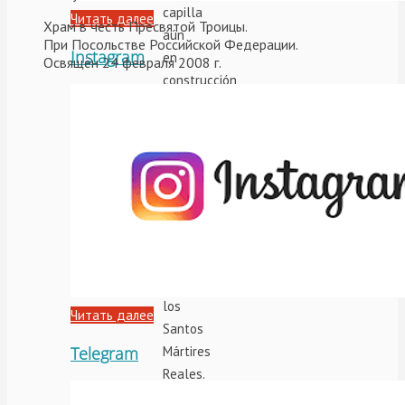
capilla
Читать далее
Храм в честь Пресвятой Троицы.
aún
При Посольстве Российской Федерации.
Instagram
en
Освящён 24 февраля 2008 г.
construcción
inicial
que
luego
se
convertirá
en
la
Iglesia
de
los
Читать далее
Santos
Telegram
Mártires
Reales.
Esa