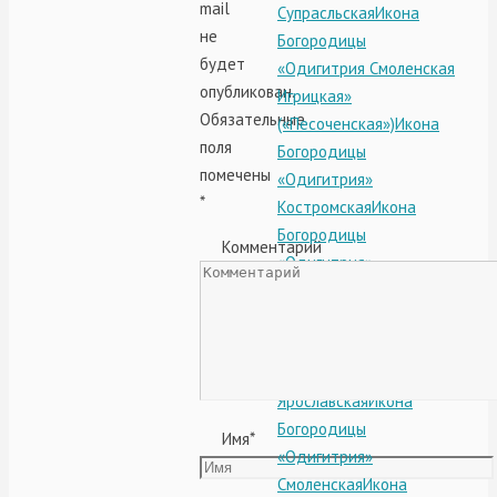
mail
Супрасльская
Икона
не
Богородицы
будет
«Одигитрия Смоленская
опубликован.
Игрицкая»
Обязательные
(«Песоченская»)
Икона
поля
Богородицы
помечены
«Одигитрия»
*
Костромская
Икона
Богородицы
Комментарий
«Одигитрия»
Сергиевская (в
Лавре)
Икона
Богородицы
«Одигитрия»
Ярославская
Икона
Богородицы
Имя
*
«Одигитрия»
Смоленская
Икона