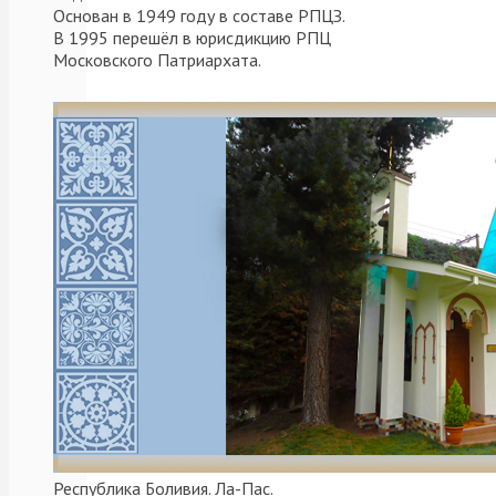
oficio
Основан в 1949 году в составе РПЦЗ.
religioso
В 1995 перешёл в юрисдикцию РПЦ
Московского Патриархата.
en
terreno
propio
y
en
aquella
precaria
Республика Боливия. Ла-Пас.