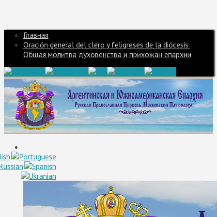
Главная
Oración general del clero y feligreses de la diócesis.
Общая молитва духовенства и прихожан епархии