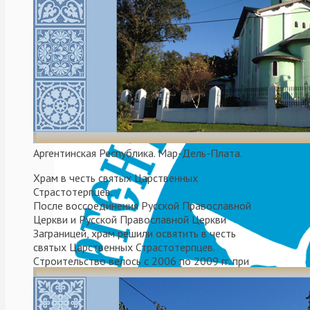
Reales
23.07.2017
Não
categorizado
,
Sin
categorizar
,
Аргентина
,
Без
рубрики
,
Епархия
,
Аргентинская Республика. Мар-Дель-Плата.
Новости
,
Общество
,
Храм в честь святых Царственных
Праздники
,
Страстотерпцев.
Церковь
,
После воссоединения Русской Православной
Человек
Церкви и Русской Православной Церкви
Заграницей, храм решили освятить в честь
святых Царственных Страстотерпцев.
Cтроительствo велось с 2006 по 2009 гг. при
митрополите Платоне (Удовенко).