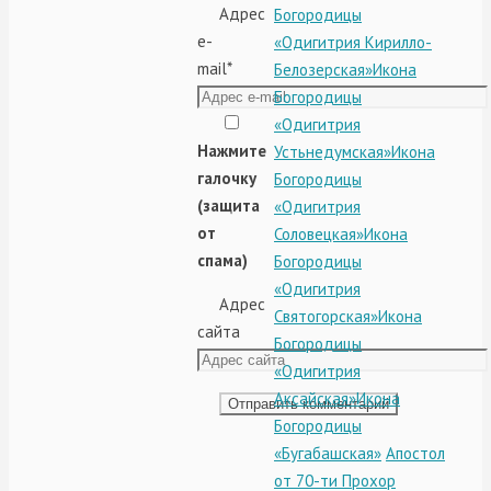
Адрес
Богородицы
e-
«Одигитрия Кирилло-
mail
*
Белозерская»
Икона
Богородицы
«Одигитрия
Нажмите
Устьнедумская»
Икона
галочку
Богородицы
(защита
«Одигитрия
от
Соловецкая»
Икона
спама)
Богородицы
«Одигитрия
Адрес
Святогорская»
Икона
сайта
Богородицы
«Одигитрия
Аксайская»
Икона
Богородицы
«Бугабашская»
Апостол
от 70-ти Прохор