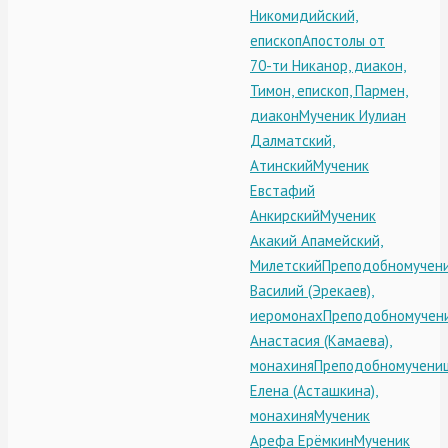
Никомидийский,
епископ
Апостолы от
70-ти Никанор, диакон,
Тимон, епископ, Пармен,
диакон
Мученик Иулиан
Далматский,
Атинский
Мученик
Евстафий
Анкирский
Мученик
Акакий Апамейский,
Милетский
Преподобномучен
Василий (Эрекаев),
иеромонах
Преподобномучен
Анастасия (Камаева),
монахиня
Преподобномучени
Елена (Асташкина),
монахиня
Мученик
Арефа Ерёмкин
Мученик