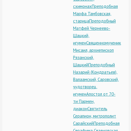
схимонах
Преподобная
Марфа Тамбовская,
старица
Преподобный
Матфей Чернеево-
Шацкий,
игумен
Священномученик
Мисаил, архиепископ
Рязанский,
Шацкий
Преподобный
Назарий (Кондратьев),
Валаамский, Саровский,
чудотворец,
игумен
Апостол от 70-
ти Пармен,
диакон
Святитель
Серапион, митрополит
Сарайский
Преподобная
Серафима Сезеновская,