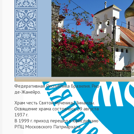
El
domingo
16
de
julio
se
celebró
la
Федеративная Республика Бразилия. Рио-
Santa
де-Жанейро.
Liturgía
Храм честь Святой мученицы Зинаиды.
por
Освящение храма состоялось 29 августа
el
1937 г.
padre
В 1999 г. приход перешел в юрисдикцию
РПЦ Московского Патриархата.
Gerasim