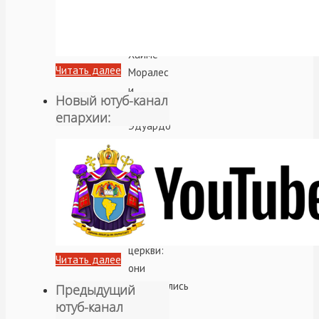
Карпичкова,
Хорхе
Эстрада,
Хайме
Читать далее
Моралес
и
Новый ютуб-канал
чтец
епархии:
Эдуардо
Медель
продемонстрировали
огромную
любовь
к
своей
церкви:
Читать далее
они
потрудились
Предыдущий
на
ютуб-канал