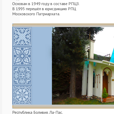
и
Основан в 1949 году в составе РПЦЗ.
Казанской
В 1995 перешёл в юрисдикцию РПЦ
Московского Патриархата.
иконы
Божией
Матери
был
открыт
для
всех
желающих
в
честь
Дня
культурного
наследия
Чили
(Día
del
Республика Боливия. Ла-Пас.