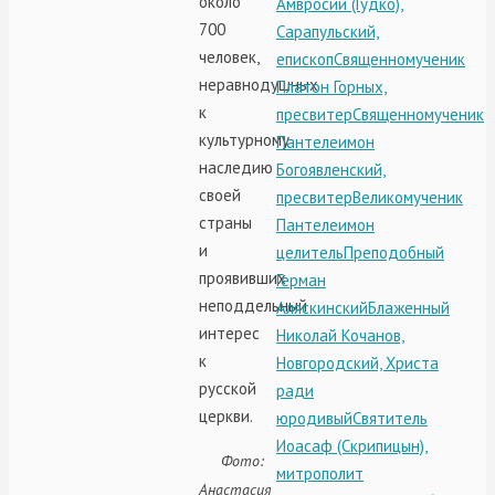
около
Амвросий (Гудко),
700
Сарапульский,
человек,
епископ
Священномученик
неравнодушных
Платон Горных,
к
пресвитер
Священномученик
культурному
Пантелеимон
наследию
Богоявленский,
своей
пресвитер
Великомученик
страны
Пантелеимон
и
целитель
Преподобный
проявивших
Герман
неподдельный
Аляскинский
Блаженный
интерес
Николай Кочанов,
к
Новгородский, Христа
русской
ради
церкви.
юродивый
Святитель
Иоасаф (Скрипицын),
Фото:
митрополит
Анастасия