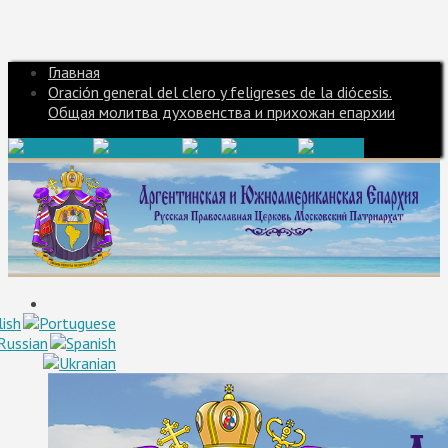
Главная
Oración general del clero y feligreses de la diócesis.
Общая молитва духовенства и прихожан епархии