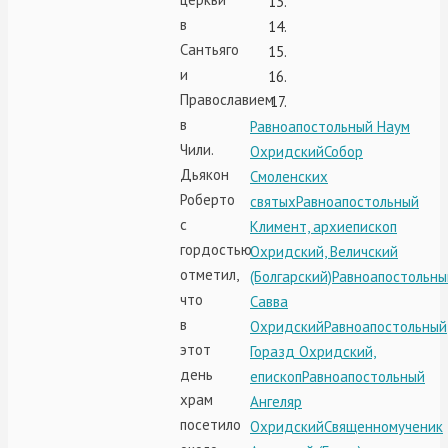
в
Сантьяго
и
Православием
в
Равноапостольный Наум
Чили.
Охридский
Собор
Дьякон
Смоленских
Роберто
святых
Равноапостольный
с
Климент, архиепископ
гордостью
Охридский, Величский
отметил,
(Болгарский)
Равноапостольны
что
Савва
в
Охридский
Равноапостольный
этот
Горазд Охридский,
день
епископ
Равноапостольный
храм
Ангеляр
посетило
Охридский
Священномученик