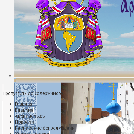
Пропустить до содержимого
Главная
Епархия
Архипастырь
Новости
Расписание богослужений
Храмы епархии