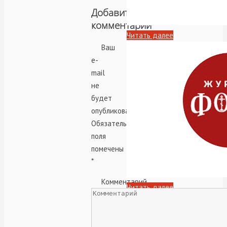
Добавить
комментарий
Читать далее
Ваш
e-
mail
не
будет
опубликован.
Обязательные
поля
помечены
*
Комментарий
Читать далее