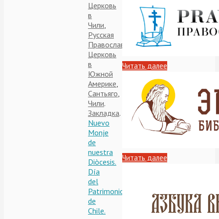
Церковь
в
Чили
,
Русская
Православная
Церковь
в
Читать далее
Южной
Америке
,
Сантьяго
,
Чили
.
Закладка
.
Nuevo
Monje
de
nuestra
Читать далее
Diòcesis.
Día
del
Patrimonio
de
Chile.