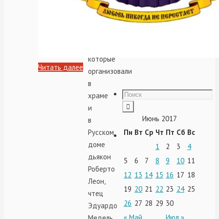
теплому
приему
и
экскурсии,
которые
Читать далее
организовали
в
храме
и
Июнь 2017
в
Русском
Пн
Вт
Ср
Чт
Пт
Сб
Вс
доме
1
2
3
4
дьякон
5
6
7
8
9
10
11
Роберто
12
13
14
15
16
17
18
Леон,
19
20
21
22
23
24
25
чтец
26
27
28
29
30
Эдуардо
« Май
Июл »
Медель,