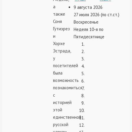
а
9 августа 2026
также
27 июля 2026 (по ст.ст.)
Соня
Воскресенье
Гутиэрез
Неделя 10-я по
и
Пятидесятнице
Хорхе
Эстрада,
у
посетителей
была
возможность
познакомиться
с
историей
этой
единственной
русской
церкви