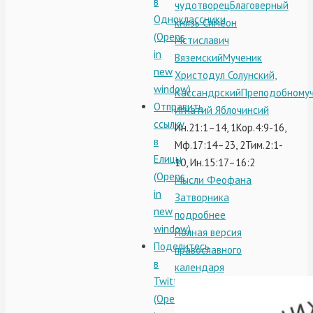
в
чудотворец
Благоверный
Одноклассники
князь Симеон
(Opens
Мстиславич
in
Вяземский
Мученик
new
Христодул Солунский,
window)
Кассандрский
Преподобному
Отправить
Игнатий Яблочинсий
ссылку
Ин.21:1–14, 1Кор.4:9-16,
в
Мф.17:14–23, 2Тим.2:1-
Елицы
10, Ин.15:17–16:2
(Opens
Мысли Феофана
in
Затворника
new
подробнее
window)
Полная версия
Поделитесь
православного
в
календаря
Twitter
(Opens